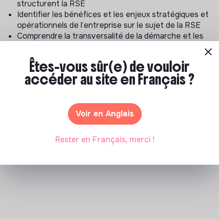
structurent la RSE
Identifier les bénéfices et les enjeux stratégiques et
opérationnels de l’entreprise sur le sujet de la RSE
Comprendre la transversalité de la démarche et les
interactions entre les différentes fonctions
Animer autrement avec des techniques d’intelligence
Êtes-vous sûr(e) de vouloir
collective
accéder au site en Français ?
Identifier les bonnes pratiques professionnelles qui
rentrent dans la démarche RSE
Bénéficier des retours d’expériences des entreprises
les plus exemplaires
Voir en Anglais
Rester en Français, merci !
Cette formation m'intéresse