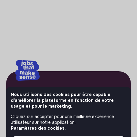
No bullshit, just impact.
Nous utilisons des cookies pour être capable
d'améliorer la plateforme en fonction de votre
Bienvenue là où l'impact compte vraiment. Sur Jobs that
usage et pour le marketing.
make sense, les acteurs les plus ambitieux de l'économie
Cliquez sur accepter pour une meilleure expérience
sociale et solidaire publient leurs offres d'emploi.
utilisateur sur notre application.
Rejoignez-les et passez à l'action.
C'est votre plateforme
Paramètres des cookies.