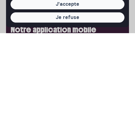
J'accepte
Jobs that make sense est un service gratuit porté par
l'association makesense. Utilisez-le pour accélerer votre
projet et participez à construire une société plus
Je refuse
respectueuse, inclusive et durable.
Notre application mobile
Ne ratez jamais un message d’un recruteur. Recevez une
notification et répondez simplement depuis l’app.
iPhone
Android
À PROPOS
La plateforme
Notre mission et notre impact
L'association makesense
Proposition de partenariat