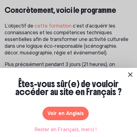
Concrètement, voici le programme
L’objectif de
cette formation
c’est d’acquérir les
connaissances et les compétences techniques
essentielles afin de transformer une activité culturelle
dans une logique éco-responsable (scénographie,
décor, muséographie, régie et événementiel).
Plus précisément pendant 3 jours (21 heures), on
abordera les thèmes suivants :
Êtes-vous sûr(e) de vouloir
Impacts environnementaux et pratique
accéder au site en Français ?
professionnelle
: comprendre la relation entre une
pratique professionnelle et son impact
environnemental
Ecoconception
: comprendre les grands principes de
Voir en Anglais
l’écoconception, et apprendre le fonctionnement de
ses principaux outils
Rester en Français, merci !
Pratiques inspirantes
: découvrir l’application des