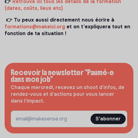
👉
Retrouve ici tous les détails de la formation
(dates, coûts, lieux etc)
👉 Tu peux aussi directement nous écrire à
formations@makeici.org
et on t’expliquera tout en
fonction de ta situation !
Recevoir la newsletter "Paumé·e
dans mon job"
Chaque mercredi, recevez un shoot d’infos, de
rendez-vous et d’actions pour vous lancer
dans l'impact.
S'abonner