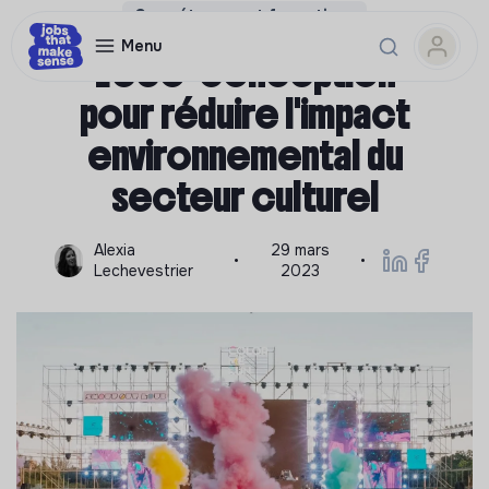
Compétences et formations
Menu
L'éco-conception
pour réduire l'impact
environnemental du
secteur culturel
Alexia
29 mars
•
•
Lechevestrier
2023