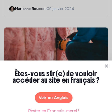
Marianne Roussel
•
09 janvier 2024
Êtes-vous sûr(e) de vouloir
accéder au site en Français ?
Compétences & formations
Top 8 des formations en rénovation
énergétique des bâtiments
Voir en Anglais
Marianne Roussel
•
21 janvier 2025
Rester en Français, merci !