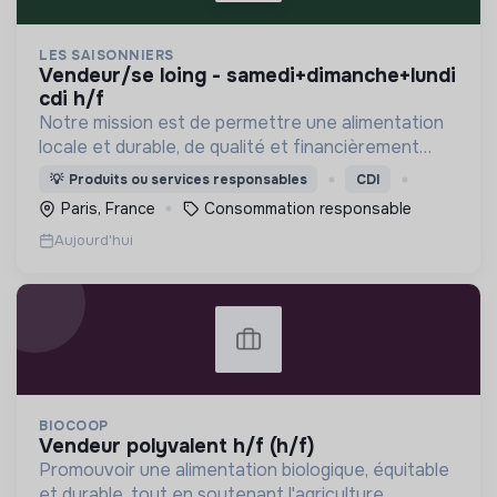
LES SAISONNIERS
vendeur/se loing - samedi+dimanche+lundi
cdi h/f
Notre mission est de permettre une alimentation
locale et durable, de qualité et financièrement
abordable.
💡
Produits ou services responsables
CDI
Paris, France
Consommation responsable
Aujourd'hui
BIOCOOP
vendeur polyvalent h/f (h/f)
Promouvoir une alimentation biologique, équitable
et durable, tout en soutenant l'agriculture