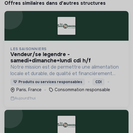
Offres similaires dans d'autres structures
LES SAISONNIERS
vendeur/se legendre -
samedi+dimanche+lundi cdi h/f
Notre mission est de permettre une alimentation
locale et durable, de qualité et financièrement
abordable.
💡
Produits ou services responsables
CDI
Paris, France
Consommation responsable
Aujourd'hui