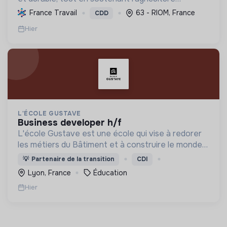
paysanne, en réduisant les déchets et en agissant
France Travail
63 - RIOM, France
CDD
pour une société plus juste et solidaire.
Hier
L'ÉCOLE GUSTAVE
business developer h/f
L'école Gustave est une école qui vise à redorer
les métiers du Bâtiment et à construire le monde
de demain. Notre ESS recrute ses apprenants en
💡
Partenaire de la transition
CDI
fonction de leur motivation et non de leur diplôme.
Lyon, France
Éducation
Hier