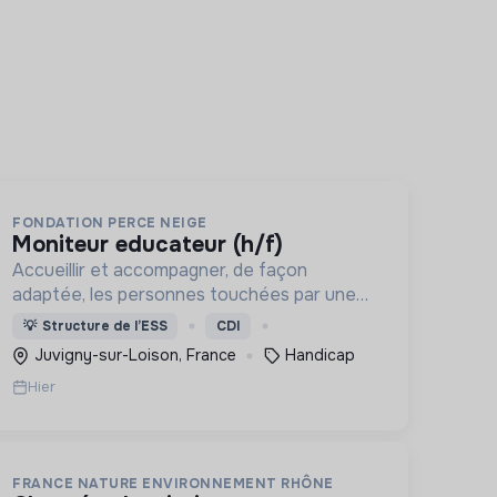
FONDATION PERCE NEIGE
moniteur educateur (h/f)
Accueillir et accompagner, de façon
adaptée, les personnes touchées par une
déficience mentale, un handicap physique
💡
Structure de l’ESS
CDI
ou psychique
Juvigny-sur-Loison, France
Handicap
Hier
FRANCE NATURE ENVIRONNEMENT RHÔNE