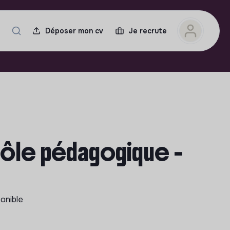
Déposer mon cv
Je recrute
pôle pédagogique -
ponible