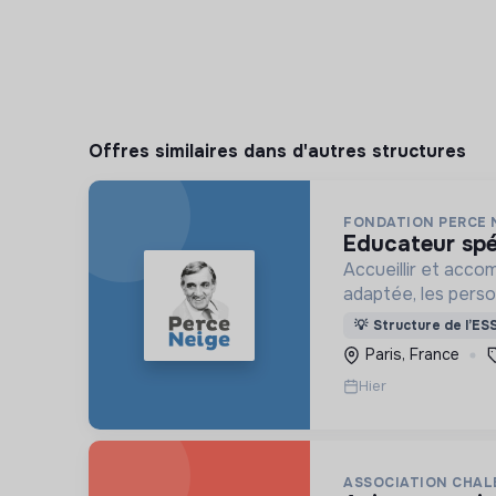
Offres similaires dans d'autres structures
FONDATION PERCE 
educateur spé
Accueillir et acco
adaptée, les pers
déficience mental
💡
Structure de l’ES
ou psychique
Paris, France
Hier
ASSOCIATION CHAL