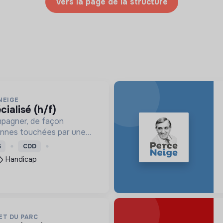
Vers la page de la structure
NEIGE
cialisé (h/f)
mpagner, de façon
onnes touchées par une
e, un handicap physique
S
CDD
Handicap
ET DU PARC