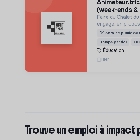
animateur.trice polyvalent.e
(week-ends &
Faire du Chalet du
engagé, en propos
culturelles et péda
💡
Service public ou d
jeux) pour vivre u
Temps partiel
CD
et inspirante.
Éducation
Hier
Trouve un emploi à impact 