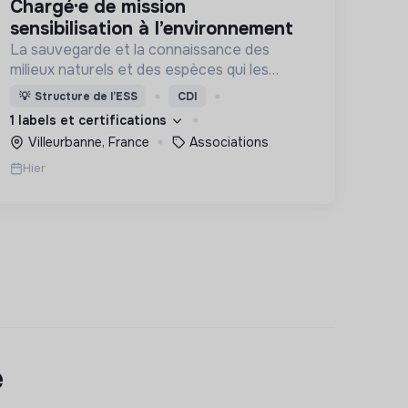
chargé·e de mission
sensibilisation à l’environnement
La sauvegarde et la connaissance des
milieux naturels et des espèces qui les
peuplent, par l’expertise naturaliste ainsi
💡
Structure de l’ESS
CDI
que par la transmission à tous publics et
1 labels et certifications
l’éducation des générations futures.
Villeurbanne, France
Associations
Hier
e