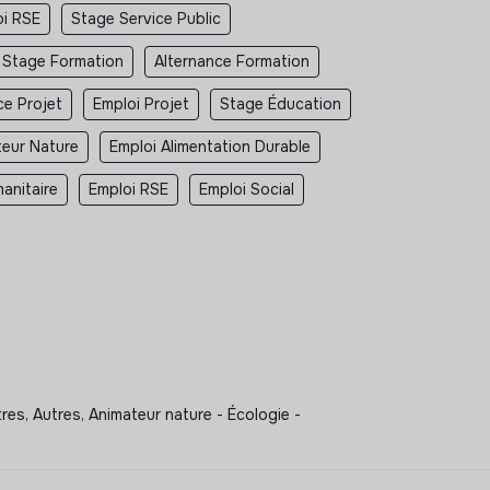
oi RSE
Stage Service Public
Stage Formation
Alternance Formation
ce Projet
Emploi Projet
Stage Éducation
teur Nature
Emploi Alimentation Durable
anitaire
Emploi RSE
Emploi Social
tres, Autres, Animateur nature - Écologie -