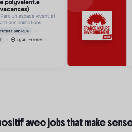
 vacances)
 Parc un espace vivant et
ant des animations
gogiques (ateliers, expos,
’utilité publique
ne expérience accessible
Lyon, France
I
positif avec jobs that make sens