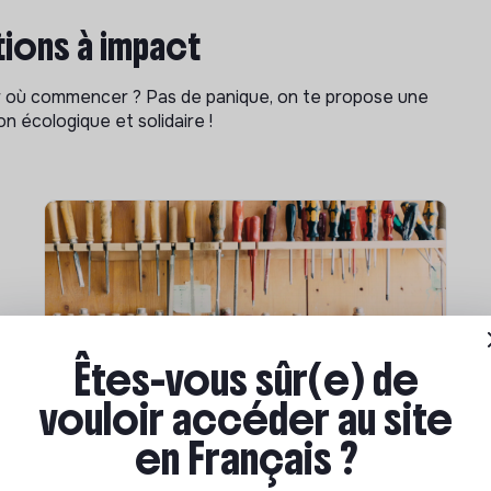
ions à impact
ar où commencer ? Pas de panique, on te propose une
n écologique et solidaire !
Êtes-vous sûr(e) de
vouloir accéder au site
Compétences & formations
en Français ?
Comment se former à la
transition écologique ?