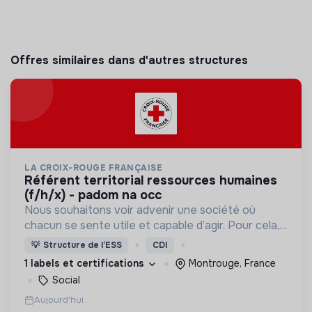
Offres similaires dans d'autres structures
LA CROIX-ROUGE FRANÇAISE
référent territorial ressources humaines
(f/h/x) - padom na occ
Nous souhaitons voir advenir une société où
chacun se sente utile et capable d’agir. Pour cela,
nous proposons des moyens et des lieux
💡
Structure de l’ESS
CDI
d’engagement innovants et adaptés à tous.
1 labels et certifications
Montrouge, France
Social
Aujourd'hui