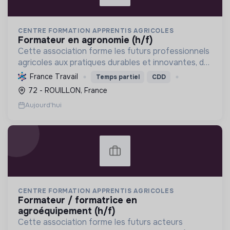
CENTRE FORMATION APPRENTIS AGRICOLES
formateur en agronomie (h/f)
Cette association forme les futurs professionnels
agricoles aux pratiques durables et innovantes, du
CAPA au BTSA, pour une transition
France Travail
Temps partiel
CDD
agroécologique.
72 - ROUILLON, France
Aujourd'hui
CENTRE FORMATION APPRENTIS AGRICOLES
formateur / formatrice en
agroéquipement (h/f)
Cette association forme les futurs acteurs