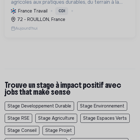
agricoles aux pratiques durables, du terrain à la
gestion, favorisant une transition écologique et le
France Travail
CDI
renouvellement des générations via
72 - ROUILLON, France
l'apprentissage.
Aujourd'hui
Trouve un stage à impact positif avec
jobs that make sense
Stage Developpement Durable
Stage Environnement
Stage RSE
Stage Agriculture
Stage Espaces Verts
Stage Conseil
Stage Projet