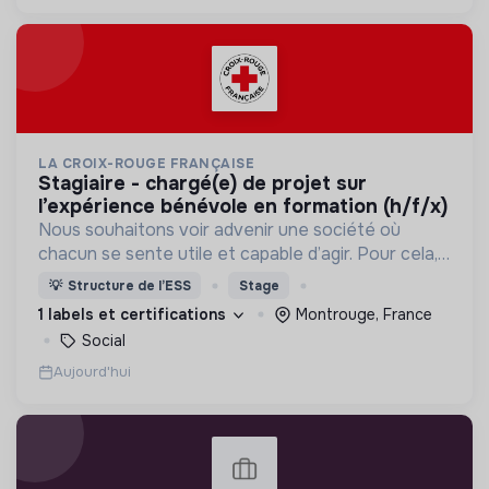
LA CROIX-ROUGE FRANÇAISE
stagiaire - chargé(e) de projet sur
l’expérience bénévole en formation (h/f/x)
Nous souhaitons voir advenir une société où
chacun se sente utile et capable d’agir. Pour cela,
nous proposons des moyens et des lieux
💡
Structure de l’ESS
Stage
d’engagement innovants et adaptés à tous.
1 labels et certifications
Montrouge, France
Social
Aujourd'hui