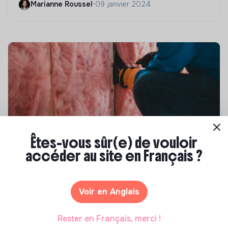
Marianne Roussel
•
09 janvier 2024
Êtes-vous sûr(e) de vouloir
Compétences & formations
accéder au site en Français ?
Top 8 des formations en rénovation
énergétique des bâtiments
Voir en Anglais
Marianne Roussel
•
21 janvier 2025
Rester en Français, merci !