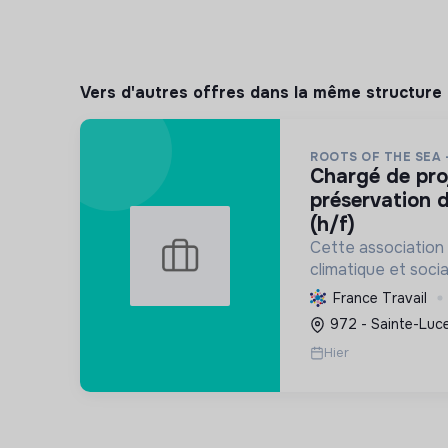
Vers d'autres offres dans la même structure
ROOTS OF THE SEA 
chargé de projet scientifique &
préservation d
(h/f)
Cette association 
climatique et socia
protège et restau
France Travail
marins et côtiers, s
972 - Sainte-Luce
mobilise les citoye
Hier