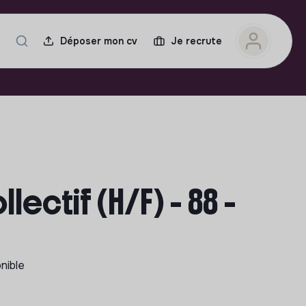
Déposer mon cv
Je recrute
ectif (H/F) - 88 -
onible