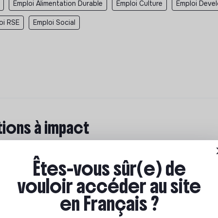
Emploi Alimentation Durable
Emploi Culture
Emploi Deve
oi RSE
Emploi Social
ions à impact
ar où commencer ? Pas de panique, on te propose une
n écologique et solidaire !
Êtes-vous sûr(e) de
vouloir accéder au site
en Français ?