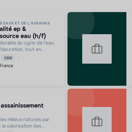
S EAUX ET DE L'ASSAINIS
source eau (h/f)
durable du cycle de l'eau,
l'épuration, tout en
sources et la
CDD
 s'adaptant au
 France
ique pour le bien-être
les milieux naturels par
 la valorisation des