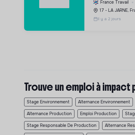
déchets. Contribuer
France Travail
écologique via l'éc
17 - LA JARNE, Fr
décarbonation.
Il y a 2 jours
Trouve un emploi à impact 
Stage Environnement
Alternance Environnement
Alternance Production
Emploi Production
Stag
Stage Responsable De Production
Alternance Re