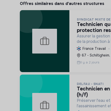
Offres similaires dans d'autres structures
SYNDICAT MIXTE DE
technicien qualité ep &
protection res
Assurer la gestion 
de la production à 
protégeant les res
France Travail
biodiversité, et en
67 - Schiltigheim,
changement climat
Il y a 2 jours
des usag...
DELFAU - SNATI
technicien en assainissement
(h/f)
Préserver l'eau et 
l'assainissement et