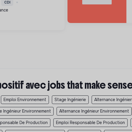
 à la transition
CDI
onomie circulaire et la
ance
positif avec jobs that make sens
Emploi Environnement
Stage Ingénierie
Alternance Ingénier
e Ingénieur Environnement
Alternance Ingénieur Environnement
sponsable De Production
Emploi Responsable De Production