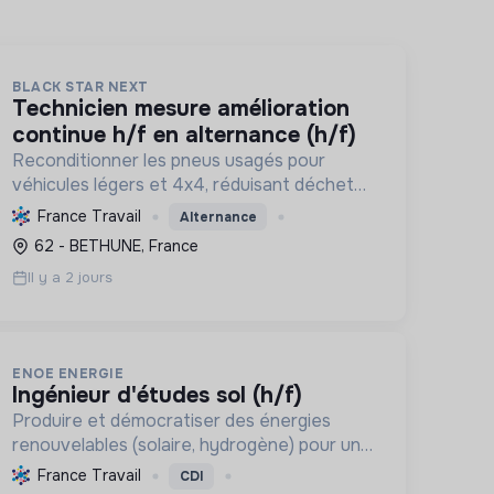
BLACK STAR NEXT
technicien mesure amélioration
continue h/f en alternance (h/f)
Reconditionner les pneus usagés pour
véhicules légers et 4x4, réduisant déchets
et émissions, en promouvant l'économie
France Travail
Alternance
circulaire et la souveraineté industrielle
62 - BETHUNE, France
française, tout en créant des emplois ...
Il y a 2 jours
ENOE ENERGIE
ingénieur d'études sol (h/f)
Produire et démocratiser des énergies
renouvelables (solaire, hydrogène) pour une
transition écologique durable, en innovant
France Travail
CDI
et en valorisant les territoires.