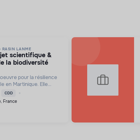
- RASIN LANME
e la biodiversité
oeuvre pour la résilience
le en Martinique. Elle
re les écosystèmes
CDD
ensibilise le public et
, France
ns pour un aven...