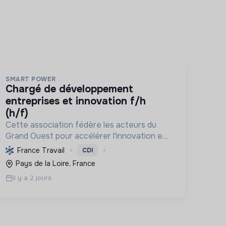
SMART POWER
chargé de développement
entreprises et innovation f/h
(h/f)
Cette association fédère les acteurs du
Grand Ouest pour accélérer l'innovation en
énergie, électronique et décarbonation,
France Travail
CDI
favorisant une transition écologique et le
Pays de la Loire, France
développement économique régional.
Il y a 2 jours