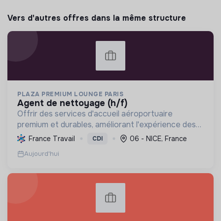
Vers d'autres offres dans la même structure
PLAZA PREMIUM LOUNGE PARIS
agent de nettoyage (h/f)
Offrir des services d'accueil aéroportuaire
premium et durables, améliorant l'expérience des
voyageurs tout en réduisant l'impact
France Travail
06 - NICE, France
CDI
environnemental et en favorisant l'inclusion et les
Aujourd'hui
économies locales.