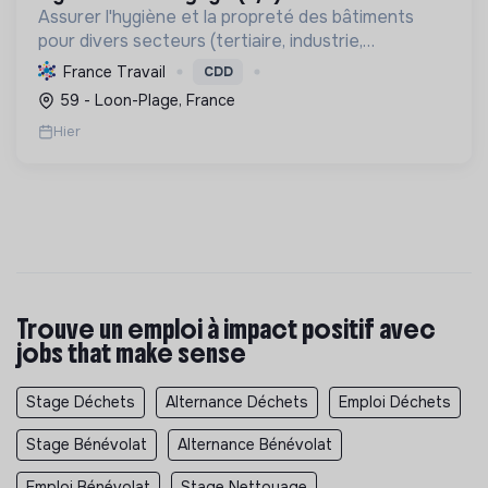
Assurer l'hygiène et la propreté des bâtiments
pour divers secteurs (tertiaire, industrie,
commerce), garantissant un entretien courant et
France Travail
CDD
spécialisé des locaux et surfaces.
59 - Loon-Plage, France
Hier
Trouve un emploi à impact positif avec
jobs that make sense
Stage Déchets
Alternance Déchets
Emploi Déchets
Stage Bénévolat
Alternance Bénévolat
Emploi Bénévolat
Stage Nettoyage