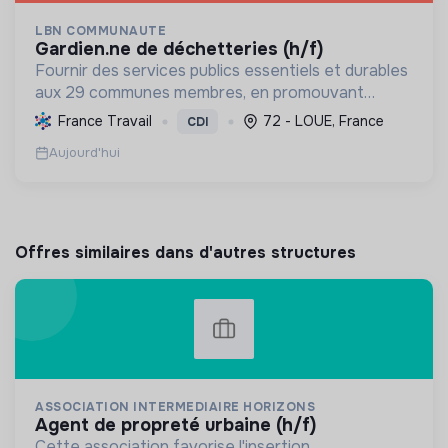
LBN COMMUNAUTE
gardien.ne de déchetteries (h/f)
Fournir des services publics essentiels et durables
aux 29 communes membres, en promouvant
l'écologie, l'inclusion sociale, le bien-être et le
France Travail
72 - LOUE, France
CDI
développement local.
Aujourd'hui
Offres similaires dans d'autres structures
ASSOCIATION INTERMEDIAIRE HORIZONS
agent de propreté urbaine (h/f)
Cette association favorise l'insertion