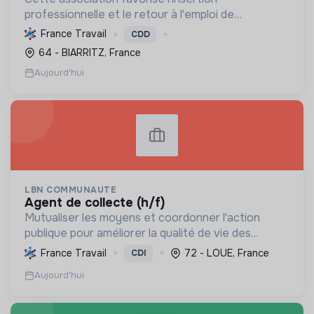
professionnelle et le retour à l'emploi de
personnes en difficulté. Elle les accompagne,
France Travail
CDD
développe leurs compétences et leur offre une
64 - BIARRITZ, France
expérience terrain, contri...
Aujourd'hui
LBN COMMUNAUTE
agent de collecte (h/f)
Mutualiser les moyens et coordonner l'action
publique pour améliorer la qualité de vie des
habitants à travers des services essentiels, le
France Travail
72 - LOUE, France
CDI
développement économique et la préservation de
Aujourd'hui
l'environnemen...