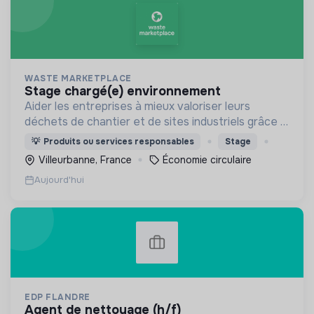
WASTE MARKETPLACE
stage chargé(e) environnement
Aider les entreprises à mieux valoriser leurs
déchets de chantier et de sites industriels grâce à
une application digitale.
💡
Produits ou services responsables
Stage
Villeurbanne, France
Économie circulaire
Aujourd'hui
EDP FLANDRE
agent de nettoyage (h/f)