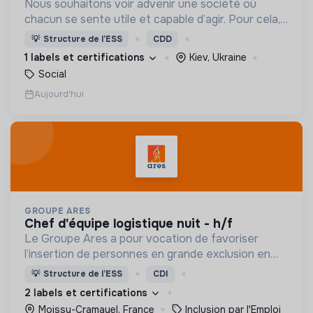
Nous souhaitons voir advenir une société où
chacun se sente utile et capable d’agir. Pour cela,
nous proposons des moyens et des lieux
💡
Structure de l’ESS
CDD
d’engagement innovants et adaptés à tous.
1 labels et certifications
Kiev, Ukraine
Social
Aujourd'hui
GROUPE ARES
chef d'équipe logistique nuit - h/f
Le Groupe Ares a pour vocation de favoriser
l’insertion de personnes en grande exclusion en
leur offrant un travail et un accompagnement
💡
Structure de l’ESS
CDI
social adaptés.
2 labels et certifications
Moissy-Cramayel, France
Inclusion par l'Emploi