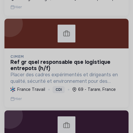
Hier
CIMEM
ref gr qsel responsable qse logistique
entrepots (h/f)
Placer des cadres expérimentés et dirigeants en
qualité, sécurité et environnement pour des
postes qui contribuent à une logistique durable, à
France Travail
69 - Tarare, France
CDI
la réduction des impacts écologiques et à
Hier
l'amélioration ...