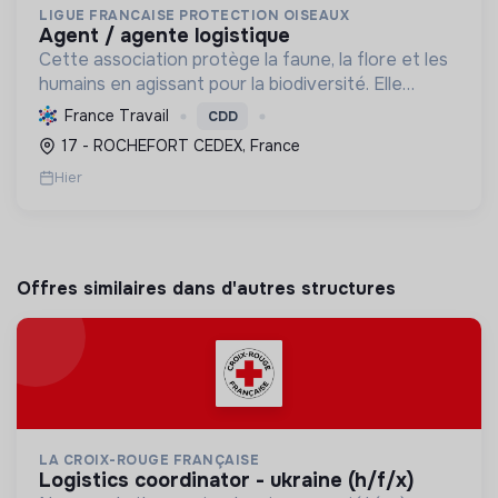
LIGUE FRANCAISE PROTECTION OISEAUX
agent / agente logistique
Cette association protège la faune, la flore et les
humains en agissant pour la biodiversité. Elle
informe, soigne, préserve les habitats et
France Travail
CDD
sensibilise à la transition écologique.
17 - ROCHEFORT CEDEX, France
Hier
Offres similaires dans d'autres structures
LA CROIX-ROUGE FRANÇAISE
logistics coordinator - ukraine (h/f/x)