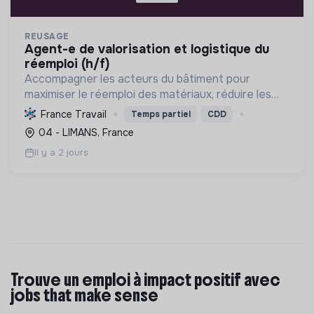
REUSAGE
agent-e de valorisation et logistique du
réemploi (h/f)
Accompagner les acteurs du bâtiment pour
maximiser le réemploi des matériaux, réduire les
déchets et promouvoir une économie circulaire
France Travail
Temps partiel
CDD
durable, tout en créant des emplois locaux.
04 - LIMANS, France
Il y a 2 jours
Trouve un emploi à impact positif avec
jobs that make sense