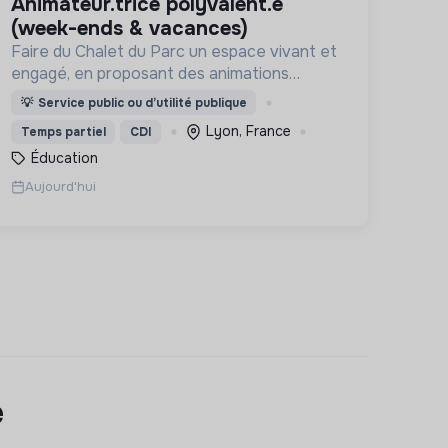
animateur.trice polyvalent.e
(week-ends & vacances)
Faire du Chalet du Parc un espace vivant et
engagé, en proposant des animations
culturelles et pédagogiques (ateliers, expos,
💡
Service public ou d’utilité publique
jeux) pour vivre une expérience accessible
Lyon, France
Temps partiel
CDI
et inspirante.
Éducation
Aujourd'hui
e