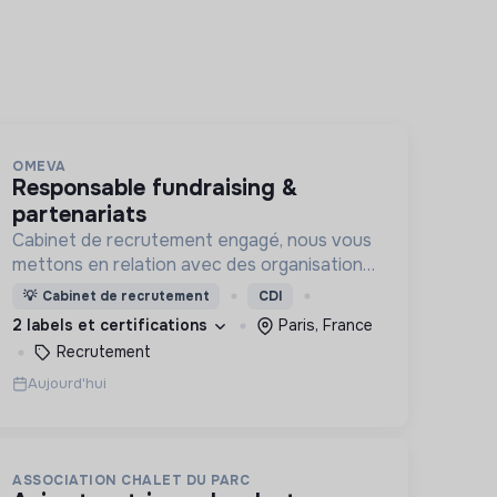
OMEVA
responsable fundraising &
partenariats
Cabinet de recrutement engagé, nous vous
mettons en relation avec des organisations
soucieuses de leurs impacts, afin d'œuvrer
💡
Cabinet de recrutement
CDI
ensemble pour un futur souhaitable.
2 labels et certifications
Paris, France
Recrutement
Aujourd'hui
ASSOCIATION CHALET DU PARC