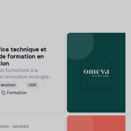
N
de formation en
ion
es formations à la
la rénovation écologiques
s le bâtiment. Nos
ransition
CDD
ssent à des personnes en
Formation
mandeurs d'emploi.
IHAN - VANNES