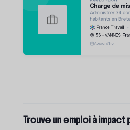
AGGLOMERAT
charge de mis
Administrer 34 c
habitants en Breta
transition écologi
France Travail
planification résil
56 - VANNES, Fra
et le soutien à l'
Aujourd'hui
Trouve un emploi à impact 