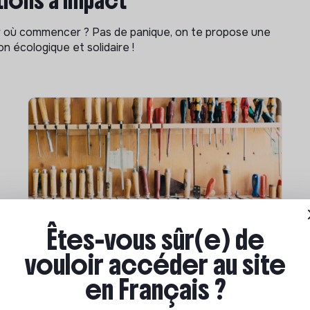
ions à impact
ar où commencer ? Pas de panique, on te propose une
n écologique et solidaire !
Êtes-vous sûr(e) de
Compétences & formations
vouloir accéder au site
Comment se former à la
transition écologique ?
en Français ?