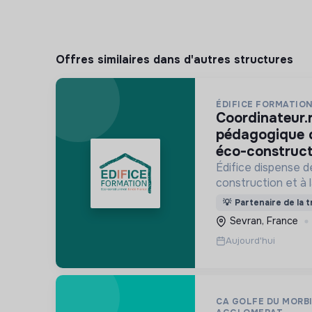
Offres similaires dans d'autres structures
ÉDIFICE FORMATIO
coordinateur.rice technique et
pédagogique 
éco-construct
Édifice dispense d
construction et à 
et au réemploi dan
💡
Partenaire de la t
formations s'adre
Sevran, France
activité et des de
Aujourd'hui
CA GOLFE DU MORB