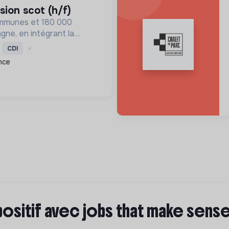
sion scot (h/f)
ommunes et 180 000
gne, en intégrant la
que et sociale par une
CDI
iente, des achats durables
nce
économie verte.
positif avec jobs that make sens