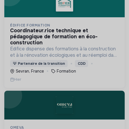
ÉDIFICE FORMATION
coordinateur.rice technique et
pédagogique de formation en éco-
construction
Édifice dispense des formations à la construction
et à la rénovation écologiques et au réemploi dans
le bâtiment. Nos formations s'adressent à des
💡
Partenaire de la transition
CDD
personnes en activité et des demandeurs
Sevran, France
Formation
d'emploi.
Hier
OMEVA