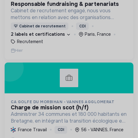
responsable fundraising & partenariats
Cabinet de recrutement engagé, nous vous
mettons en relation avec des organisations
soucieuses de leurs impacts, afin d'œuvrer
💡
Cabinet de recrutement
CDI
ensemble pour un futur souhaitable.
2 labels et certifications
Paris, France
Recrutement
Hier
CA GOLFE DU MORBIHAN - VANNES AGGLOMERAT
charge de mission scot (h/f)
Administrer 34 communes et 180 000 habitants en
Bretagne, en intégrant la transition écologique et
sociale par une planification résiliente, des achats
France Travail
56 - VANNES, France
CDI
durables et le soutien à l'économie verte.