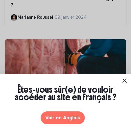
?
Marianne Roussel
•
09 janvier 2024
Êtes-vous sûr(e) de vouloir
accéder au site en Français ?
Compétences & formations
Top 8 des formations en rénovation
énergétique des bâtiments
Voir en Anglais
Marianne Roussel
•
21 janvier 2025