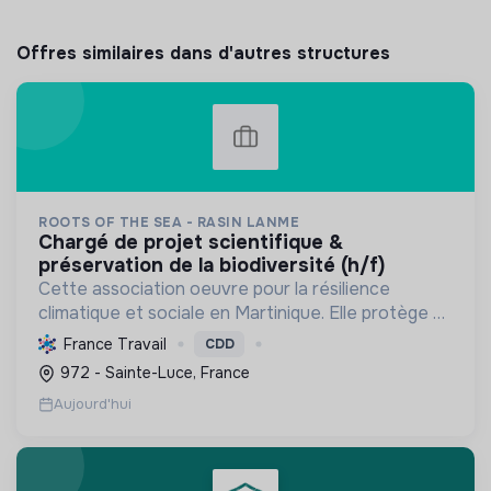
Offres similaires dans d'autres structures
ROOTS OF THE SEA - RASIN LANME
chargé de projet scientifique &
préservation de la biodiversité (h/f)
Cette association oeuvre pour la résilience
climatique et sociale en Martinique. Elle protège et
restaure les écosystèmes marins et côtiers,
France Travail
CDD
sensibilise le public et mobilise les citoyens pour un
972 - Sainte-Luce, France
aven...
Aujourd'hui