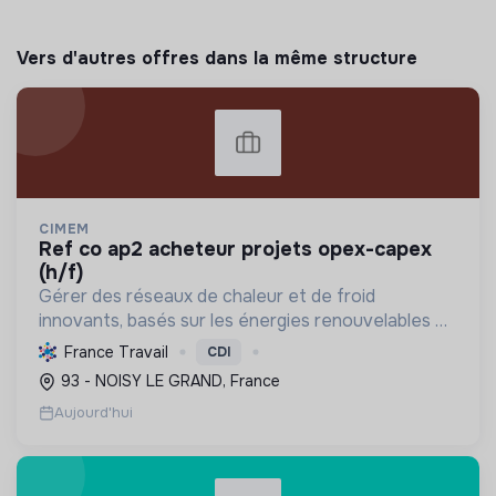
Vers d'autres offres dans la même structure
CIMEM
ref co ap2 acheteur projets opex-capex
(h/f)
Gérer des réseaux de chaleur et de froid
innovants, basés sur les énergies renouvelables et
la récupération, pour décarboner l'énergie,
France Travail
CDI
améliorer l'efficacité et réduire les coûts,
93 - NOISY LE GRAND, France
contribuant ainsi à...
Aujourd'hui