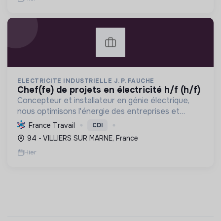
ELECTRICITE INDUSTRIELLE J. P. FAUCHE
chef(fe) de projets en électricité h/f (h/f)
Concepteur et installateur en génie électrique,
nous optimisons l'énergie des entreprises et
collectivités. Engagés dans la transition
France Travail
CDI
écologique avec le Label RGE, nous offrons des
94 - VILLIERS SUR MARNE, France
solutions innovant...
Hier