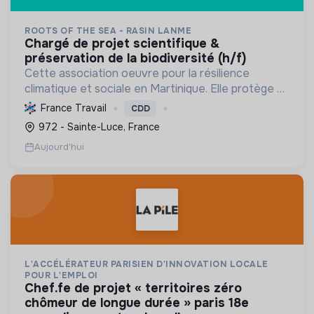
ROOTS OF THE SEA - RASIN LANME
chargé de projet scientifique &
préservation de la biodiversité (h/f)
Cette association oeuvre pour la résilience
climatique et sociale en Martinique. Elle protège et
restaure les écosystèmes marins et côtiers,
France Travail
CDD
sensibilise le public et mobilise les citoyens pour un
972 - Sainte-Luce, France
aven...
Aujourd'hui
L'ACCÉLÉRATEUR PARISIEN D'INNOVATION LOCALE
POUR L'EMPLOI
chef.fe de projet « territoires zéro
chômeur de longue durée » paris 18e