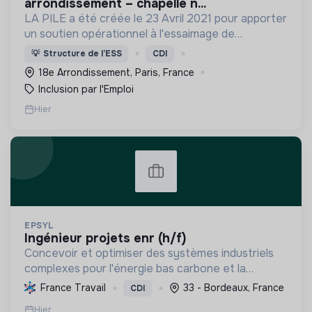
arrondissement – chapelle n...
LA PILE a été créée le 23 Avril 2021 pour apporter
un soutien opérationnel à l'essaimage de
l’expérimentation "Territoires Zéro Chômeur de
💡
Structure de l’ESS
CDI
Longue Durée" à Paris
18e Arrondissement, Paris, France
Inclusion par l'Emploi
Hier
EPSYL
ingénieur projets enr (h/f)
Concevoir et optimiser des systèmes industriels
complexes pour l'énergie bas carbone et la
mobilité durable, en s'appuyant sur l'innovation et
France Travail
33 - Bordeaux, France
CDI
une démarche RSE.
Hier