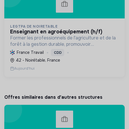
LEGTPA DE NOIRETABLE
enseignant en agroéquipement (h/f)
Former les professionnels de l'agriculture et de la
forêt à la gestion durable, promouvoir
l'agroécologie et l'écoresponsabilité par une
France Travail
CDD
pédagogie pratique, pour des citoyens acteurs de
42 - Noirétable, France
la transition.
Aujourd'hui
Offres similaires dans d'autres structures