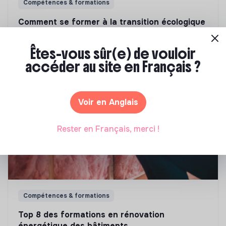
Compétences & formations
Comment se former à la transition écologique
?
Êtes-vous sûr(e) de vouloir
Marianne Roussel
•
09 janvier 2024
accéder au site en Français ?
Voir en Anglais
Rester en Français, merci !
Compétences & formations
Top 8 des formations en rénovation
énergétique des bâtiments