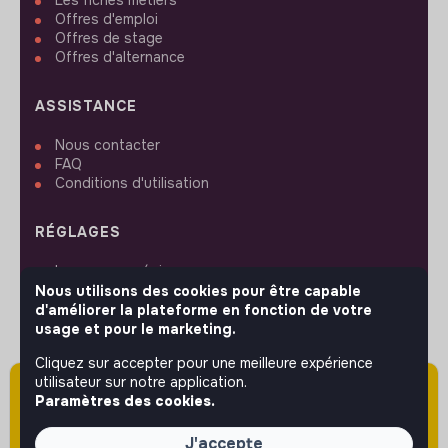
Les fiches métiers
Offres d'emploi
Offres de stage
Offres d'alternance
ASSISTANCE
Nous contacter
FAQ
Conditions d'utilisation
RÉGLAGES
Langues ou régions
Plan du site
Nous utilisons des cookies pour être capable
Paramètres des cookies
d'améliorer la plateforme en fonction de votre
usage et pour le marketing.
Cliquez sur accepter pour une meilleure expérience
utilisateur sur notre application.
Attention cette annonce a été publiée il y a
Paramètres des cookies.
plus de 60 jours (le 04/03/2026) et est sans
SUIVEZ-NOUS
doute expirée ou non mise à jour.
J'accepte