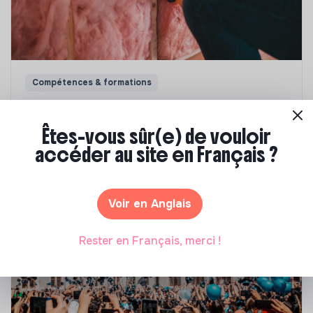
Compétences & formations
Top 8 des formations en rénovation
énergétique des bâtiments
Êtes-vous sûr(e) de vouloir
accéder au site en Français ?
Marianne Roussel
•
21 janvier 2025
Voir en Anglais
Rester en Français, merci !