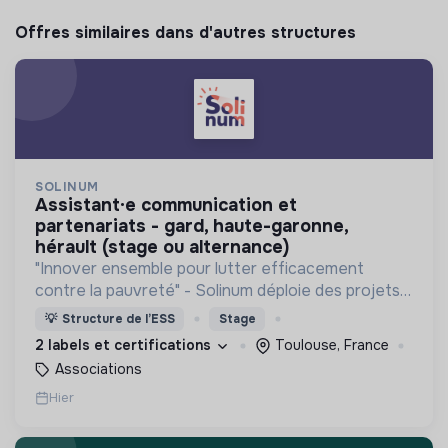
Offres similaires dans d'autres structures
SOLINUM
assistant·e communication et
partenariats - gard, haute-garonne,
hérault (stage ou alternance)
"Innover ensemble pour lutter efficacement
contre la pauvreté" - Solinum déploie des projets
d'innovation sociale qui utilisent le numérique pour
💡
Structure de l’ESS
Stage
participer à la lutte contre la pauvreté
2 labels et certifications
Toulouse, France
Associations
Hier