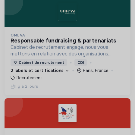
OMEVA
responsable fundraising & partenariats
Cabinet de recrutement engagé, nous vous
mettons en relation avec des organisations
soucieuses de leurs impacts, afin d'œuvrer
💡
Cabinet de recrutement
CDI
ensemble pour un futur souhaitable.
2 labels et certifications
Paris, France
Recrutement
Il y a 2 jours