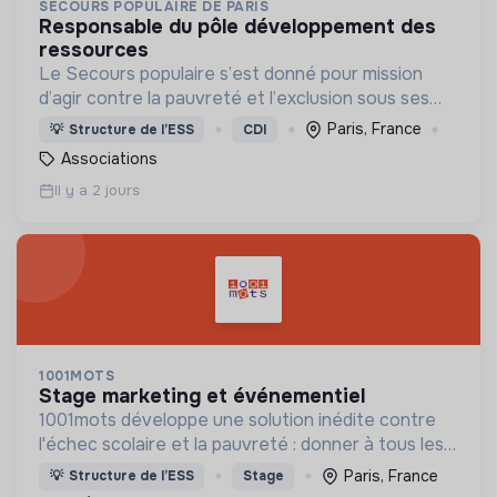
SECOURS POPULAIRE DE PARIS
responsable du pôle développement des
ressources
Le Secours populaire s’est donné pour mission
d’agir contre la pauvreté et l’exclusion sous ses
formes, en France et dans le monde.
Paris, France
💡
Structure de l’ESS
CDI
Associations
Il y a 2 jours
1001MOTS
stage marketing et événementiel
1001mots développe une solution inédite contre
l'échec scolaire et la pauvreté : donner à tous les
enfants les 1000 premiers mots nécessaires pour
Paris, France
💡
Structure de l’ESS
Stage
leur entrée à l'école à 3 ans.