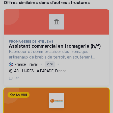
Offres similaires dans d'autres structures
FROMAGERIE DE HYELZAS
assistant commercial en fromagerie (h/f)
Fabriquer et commercialiser des fromages
artisanaux de brebis de terroir, en soutenant
l'agriculture locale et biologique, et en promouvant
France Travail
CDI
un modèle économique et social équitable.
48 - HURES LA PARADE, France
Hier
À LA UNE