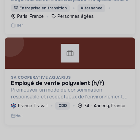
dans l'aide à domicile pour les personnes âgées.
💡
Entreprise en transition
Alternance
Paris, France
Personnes âgées
Hier
SA COOPERATIVE AQUARIUS
employé de vente polyvalent (h/f)
Promouvoir un mode de consommation
responsable et respectueux de l'environnement,
en offrant des produits bio et équitables, en
France Travail
74 - Annecy, France
CDD
réduisant les déchets et en soutenant l'économie
Hier
locale et solidaire.