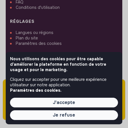
FAQ
Conditions d'utilisation
RÉGLAGES
Langues ou régions
Plan du site
Paramètres des cookies
Nous utilisons des cookies pour être capable
d'améliorer la plateforme en fonction de votre
usage et pour le marketing.
SUIVEZ-NOUS
Cliquez sur accepter pour une meilleure expérience
utilisateur sur notre application.
Attention cette annonce a été publiée il y a
Paramètres des cookies.
plus de 60 jours (le 07/04/2026) et est sans
© 2026 jobs that makesense.
doute expirée ou non mise à jour.
J'accepte
Je refuse