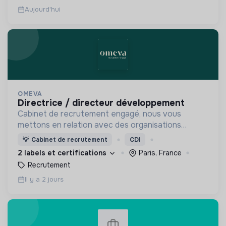
Aujourd'hui
OMEVA
directrice / directeur développement
Cabinet de recrutement engagé, nous vous
mettons en relation avec des organisations
soucieuses de leurs impacts, afin d'œuvrer
💡
Cabinet de recrutement
CDI
ensemble pour un futur souhaitable.
2 labels et certifications
Paris, France
Recrutement
Il y a 2 jours