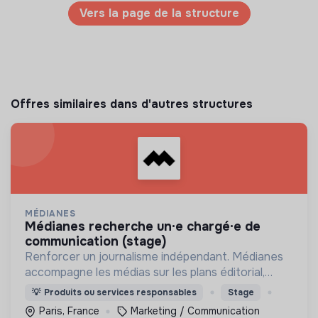
Vers la page de la structure
Offres similaires dans d'autres structures
MÉDIANES
médianes recherche un·e chargé·e de
communication (stage)
Renforcer un journalisme indépendant. Médianes
accompagne les médias sur les plans éditorial,
économique, managérial et technique afin de
💡
Produits ou services responsables
Stage
garantir leur viabilité et renforcer leur impact.
Paris, France
Marketing / Communication