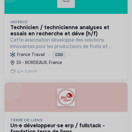
INVENIO
technicien / technicienne analyses et
essais en recherche et déve (h/f)
Cette association développe des solutions
innovantes pour les producteurs de fruits et
légumes. Elle promeut une agriculture durable,
France Travail
CDD
rentable et respectueuse de l'environnement,
33 - BORDEAUX, France
notamment via des ess...
Il y a 2 jours
TERRE DE LIENS
un·e développeur·se erp / fullstack -
fondation terre de liens