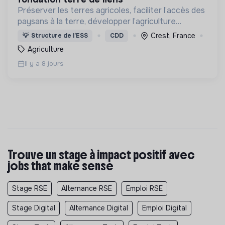
Préserver les terres agricoles, faciliter l’accès des
paysans à la terre, développer l’agriculture
biologique et paysanne et faire de la terre un bien
Crest, France
💡
Structure de l’ESS
CDD
commun par une dynamique associative et
Agriculture
citoyenne
Il y a 8 jours
Trouve un stage à impact positif avec
jobs that make sense
Stage RSE
Alternance RSE
Emploi RSE
Stage Digital
Alternance Digital
Emploi Digital