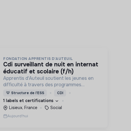
FONDATION APPRENTIS D'AUTEUIL
cdi surveillant de nuit en internat
éducatif et scolaire (f/h)
Apprentis d'Auteuil soutient les jeunes en
difficulté à travers des programmes
d’accueil, d’éducation, de formation et
💡
Structure de l’ESS
CDI
d’insertion pour leur permettre de devenir
1 labels et certifications
des hommes et des femmes debout.
Lisieux, France
Social
Aujourd'hui