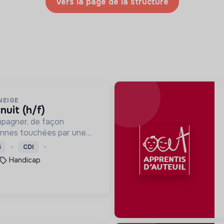
Vers la page de la structure
NEIGE
 nuit (h/f)
mpagner, de façon
onnes touchées par une
e, un handicap physique
S
CDI
Handicap