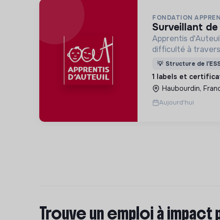
FONDATION APPREN
surveillant de
Apprentis d'Auteui
difficulté à trave
d’accueil, d’éducat
💡
Structure de l’ES
d’insertion pour l
1 labels et certific
des hommes et de
Haubourdin, Fran
Aujourd'hui
Trouve un emploi à impact 