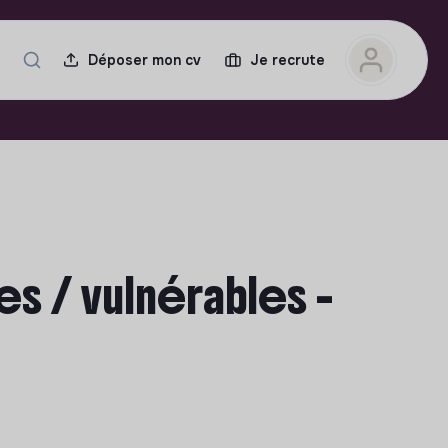
Déposer mon cv
Je recrute
 / vulnérables -