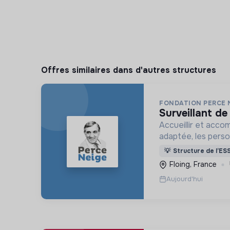
Offres similaires dans d'autres structures
FONDATION PERCE 
surveillant de
Accueillir et acco
adaptée, les pers
déficience mental
💡
Structure de l’ES
ou psychique
Floing, France
Aujourd'hui