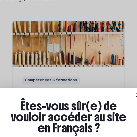
Compétences & formations
Comment se former à la
transition écologique ?
Êtes-vous sûr(e) de
vouloir accéder au site
Marianne Roussel
•
09 janvier 2024
en Français ?