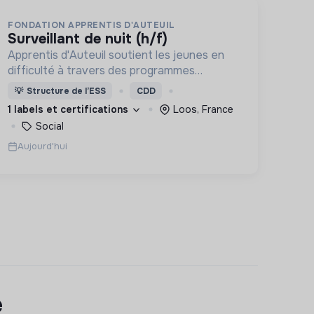
FONDATION APPRENTIS D'AUTEUIL
surveillant de nuit (h/f)
Apprentis d'Auteuil soutient les jeunes en
difficulté à travers des programmes
d’accueil, d’éducation, de formation et
💡
Structure de l’ESS
CDD
d’insertion pour leur permettre de devenir
1 labels et certifications
Loos, France
des hommes et des femmes debout.
Social
Aujourd'hui
e