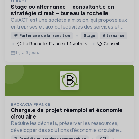
OUIACT
stage ou alternance – consultant.e en
stratégie climat – bureau la rochelle
OuiACT est une société à mission, qui propose aux
entreprises et aux collectivités des services et
des outils de réflexion de haut niveau pour
💡
Partenaire de la transition
Stage
Alternance
orienter l’action vers un monde bas-carbone.
La Rochelle, France et 1 autre
Conseil
Il y a 3 jours
BACKACIA FRANCE
chargé.e de projet réemploi et économie
circulaire
Réduire les déchets, préserver les ressources,
développer des solutions d’économie circulaire
dans le Bâtiment.