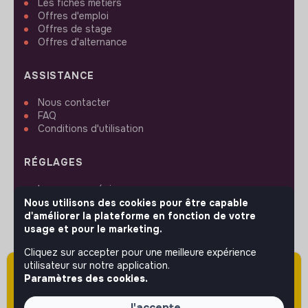
Les fiches métiers
Offres d'emploi
Offres de stage
Offres d'alternance
ASSISTANCE
Nous contacter
FAQ
Conditions d'utilisation
RÉGLAGES
Langues ou régions
Plan du site
Nous utilisons des cookies pour être capable
Paramètres des cookies
d'améliorer la plateforme en fonction de votre
usage et pour le marketing.
Cliquez sur accepter pour une meilleure expérience
utilisateur sur notre application.
Attention cette annonce a été publiée il y a
Paramètres des cookies.
plus de 60 jours (le 13/04/2026) et est sans
SUIVEZ-NOUS
doute expirée ou non mise à jour.
J'accepte