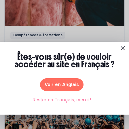
Compétences & formations
Top 8 des formations en rénovation
énergétique des bâtiments
Êtes-vous sûr(e) de vouloir
accéder au site en Français ?
Marianne Roussel
•
21 janvier 2025
Voir en Anglais
Rester en Français, merci !