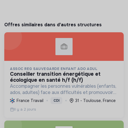
Offres similaires dans d'autres structures
ASSOC REG SAUVEGARDE ENFANT ADO ADUL
conseiller transition énergétique et
écologique en santé h/f (h/f)
Accompagner les personnes vulnérables (enfants,
ados, adultes) face aux difficultés et promouvoir
des pratiques écologiques durables dans ses
France Travail
31 - Toulouse, France
CDI
structures.
Il y a 2 jours