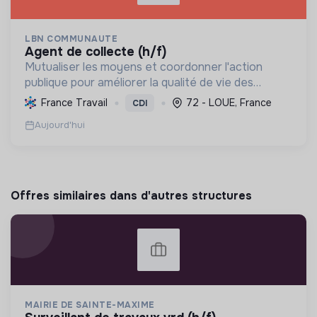
LBN COMMUNAUTE
agent de collecte (h/f)
Mutualiser les moyens et coordonner l'action
publique pour améliorer la qualité de vie des
habitants à travers des services essentiels, le
France Travail
72 - LOUE, France
CDI
développement économique et la préservation de
Aujourd'hui
l'environnemen...
Offres similaires dans d'autres structures
MAIRIE DE SAINTE-MAXIME