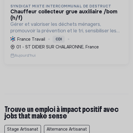
SYNDICAT MIXTE INTERCOMMUNAL DE DESTRUCT
chauffeur collecteur grue auxiliaire /bom
(h/f)
Gérer et valoriser les déchets ménagers,
promouvoir la prévention et le tri, sensibiliser les
usagers, tout en optimisant les coûts et
France Travail
CDI
contribuant à la transition écologique.
01 - ST DIDIER SUR CHALARONNE, France
Aujourd'hui
Trouve un emploi à impact positif avec
jobs that make sense
Stage Artisanat
Alternance Artisanat