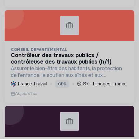
CONSEIL DEPARTEMENTAL
contrôleur des travaux publics /
contrôleuse des travaux publics (h/f)
Assurer le bien-être des habitants, la protection
de l'enfance, le soutien aux aînés et aux
personnes handicapées, gérer les infrastructures
France Travail
87 - Limoges, France
CDD
et favoriser le développement durable du
Aujourd'hui
territoire.