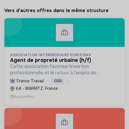
Vers d'autres offres dans la même structure
ASSOCIATION INTERMEDIAIRE HORIZONS
agent de propreté urbaine (h/f)
Cette association favorise l'insertion
professionnelle et le retour à l'emploi de
personnes en difficulté. Elle les accompagne,
France Travail
CDD
développe leurs compétences et leur offre une
64 - BIARRITZ, France
expérience terrain, contri...
Aujourd'hui