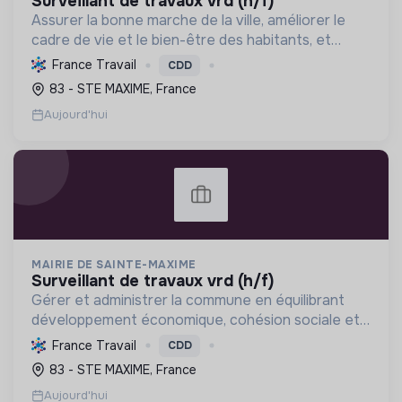
surveillant de travaux vrd (h/f)
Assurer la bonne marche de la ville, améliorer le
cadre de vie et le bien-être des habitants, et
s'engager activement dans la transition
France Travail
CDD
écologique et sociale à travers la gestion des
83 - STE MAXIME, France
infrastructures.
Aujourd'hui
MAIRIE DE SAINTE-MAXIME
surveillant de travaux vrd (h/f)
Gérer et administrer la commune en équilibrant
développement économique, cohésion sociale et
protection de l'environnement, pour une ville
France Travail
CDD
durable et résiliente.
83 - STE MAXIME, France
Aujourd'hui