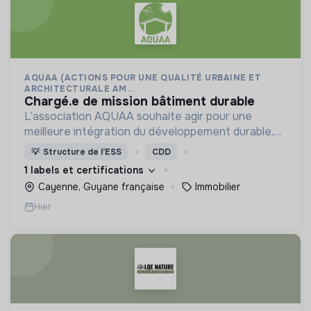
AQUAA (ACTIONS POUR UNE QUALITÉ URBAINE ET
ARCHITECTURALE AM...
chargé.e de mission bâtiment durable
L’association AQUAA souhaite agir pour une
meilleure intégration du développement durable,
et d’une réduction des impacts environnementaux,
💡
Structure de l’ESS
CDD
dans l’acte de construire et d’aménager en
1 labels et certifications
Guyane.
Cayenne, Guyane française
Immobilier
Hier