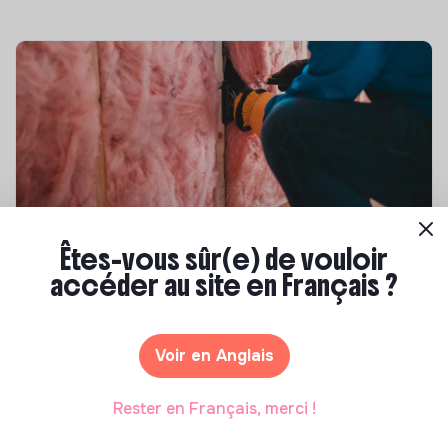
Compétences & formations
Êtes-vous sûr(e) de vouloir
accéder au site en Français ?
Top 8 des formations en rénovation
énergétique des bâtiments
Marianne Roussel
•
21 janvier 2025
Voir en Anglais
Rester en Français, merci !