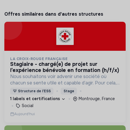
Offres similaires dans d'autres structures
LA CROIX-ROUGE FRANÇAISE
stagiaire - chargé(e) de projet sur
l’expérience bénévole en formation (h/f/x)
Nous souhaitons voir advenir une société où
chacun se sente utile et capable d’agir. Pour cela,
nous proposons des moyens et des lieux
💡
Structure de l’ESS
Stage
d’engagement innovants et adaptés à tous.
1 labels et certifications
Montrouge, France
Social
Aujourd'hui