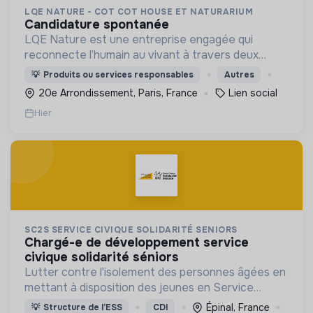
LQE NATURE - COT COT HOUSE ET NATURARIUM
candidature spontanée
LQE Nature est une entreprise engagée qui
reconnecte l’humain au vivant à travers deux
marques complémentaires : Cot Cot House (b2c)
💡
Produits ou services responsables
Autres
et Naturarium (b2b)
20e Arrondissement, Paris, France
Lien social
Hier
SC2S SERVICE CIVIQUE SOLIDARITÉ SENIORS
chargé-e de développement service
civique solidarité séniors
Lutter contre l'isolement des personnes âgées en
mettant à disposition des jeunes en Service
Civique dans les structures/associations
Épinal, France
💡
Structure de l’ESS
CDI