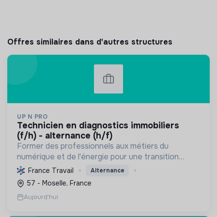
Offres similaires dans d'autres structures
UP N PRO
technicien en diagnostics immobiliers
(f/h) - alternance (h/f)
Former des professionnels aux métiers du
numérique et de l'énergie pour une transition
écologique durable, en améliorant l'habitat et la
France Travail
Alternance
sécurité par des diagnostics experts et une
57 - Moselle, France
éducation responsab...
Aujourd'hui