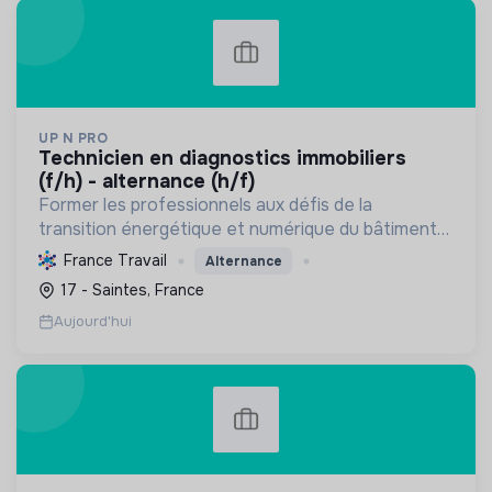
UP N PRO
technicien en diagnostics immobiliers
(f/h) - alternance (h/f)
Former les professionnels aux défis de la
transition énergétique et numérique du bâtiment
et de l'HSE, en favorisant l'insertion par
France Travail
Alternance
l'alternance et des pratiques durables.
17 - Saintes, France
Aujourd'hui