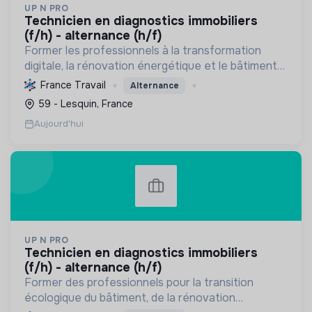
UP N PRO
technicien en diagnostics immobiliers
(f/h) - alternance (h/f)
Former les professionnels à la transformation
digitale, la rénovation énergétique et le bâtiment
durable pour une transition écologique et sociale,
France Travail
Alternance
en assurant la sécurité et la santé.
59 - Lesquin, France
Aujourd'hui
UP N PRO
technicien en diagnostics immobiliers
(f/h) - alternance (h/f)
Former des professionnels pour la transition
écologique du bâtiment, de la rénovation