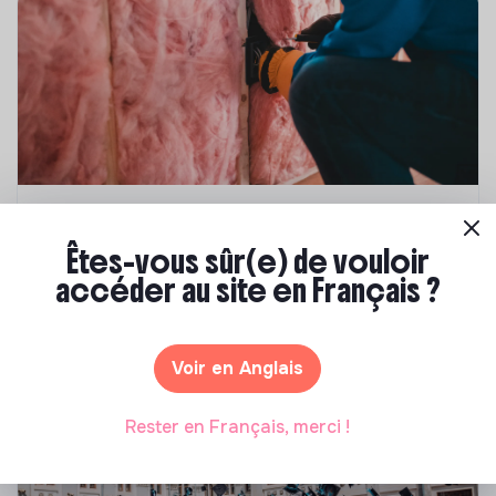
Compétences & formations
Êtes-vous sûr(e) de vouloir
Top 8 des formations en rénovation
accéder au site en Français ?
énergétique des bâtiments
Marianne Roussel
•
21 janvier 2025
Voir en Anglais
Rester en Français, merci !