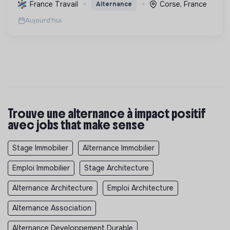
énergétique à la gestion durable, favorisant
France Travail
Corse, France
Alternance
l'emploi et la sensibilisation environnementale.
Aujourd'hui
Trouve une alternance à impact positif
avec jobs that make sense
Stage Immobilier
Alternance Immobilier
Emploi Immobilier
Stage Architecture
Alternance Architecture
Emploi Architecture
Alternance Association
Alternance Developpement Durable