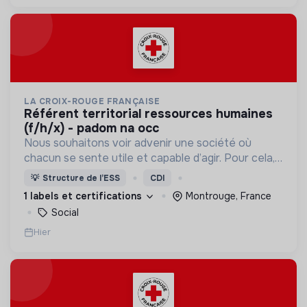
LA CROIX-ROUGE FRANÇAISE
référent territorial ressources humaines
(f/h/x) - padom na occ
Nous souhaitons voir advenir une société où
chacun se sente utile et capable d’agir. Pour cela,
nous proposons des moyens et des lieux
💡
Structure de l’ESS
CDI
d’engagement innovants et adaptés à tous.
1 labels et certifications
Montrouge, France
Social
Hier