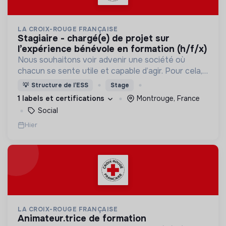
LA CROIX-ROUGE FRANÇAISE
stagiaire - chargé(e) de projet sur
l’expérience bénévole en formation (h/f/x)
Nous souhaitons voir advenir une société où
chacun se sente utile et capable d’agir. Pour cela,
nous proposons des moyens et des lieux
💡
Structure de l’ESS
Stage
d’engagement innovants et adaptés à tous.
1 labels et certifications
Montrouge, France
Social
Hier
LA CROIX-ROUGE FRANÇAISE
animateur.trice de formation