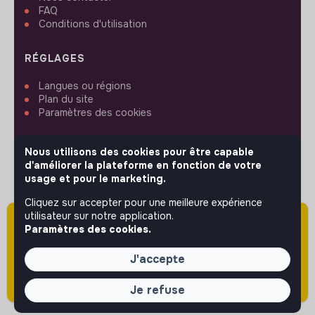
FAQ
Conditions d'utilisation
RÉGLAGES
Langues ou régions
Plan du site
Paramètres des cookies
Nous utilisons des cookies pour être capable
d'améliorer la plateforme en fonction de votre
usage et pour le marketing.
SUIVEZ-NOUS
Cliquez sur accepter pour une meilleure expérience
utilisateur sur notre application.
Attention cette annonce a été publiée il y a
Paramètres des cookies.
plus de 60 jours (le 30/04/2026) et est sans
© 2026 jobs that makesense.
doute expirée ou non mise à jour.
J'accepte
Je refuse