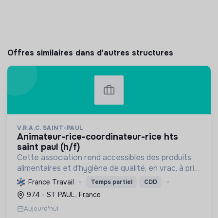
Offres similaires dans d'autres structures
V.R.A.C. SAINT-PAUL
animateur-rice-coordinateur-rice hts
saint paul (h/f)
Cette association rend accessibles des produits
alimentaires et d'hygiène de qualité, en vrac, à prix
solidaires, aux habitants des quartiers prioritaires.
France Travail
Temps partiel
CDD
Elle favorise le lien social, l'écologie et ...
974 - ST PAUL, France
Aujourd'hui