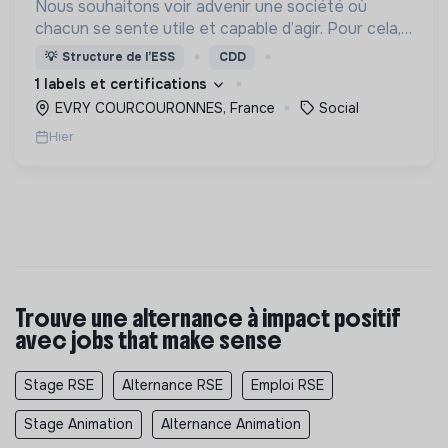
Nous souhaitons voir advenir une société où
chacun se sente utile et capable d’agir. Pour cela,
nous proposons des moyens et des lieux
💡
Structure de l’ESS
CDD
d’engagement innovants et adaptés à tous.
1 labels et certifications
EVRY COURCOURONNES, France
Social
Hier
Trouve une alternance à impact positif
avec jobs that make sense
Stage RSE
Alternance RSE
Emploi RSE
Stage Animation
Alternance Animation