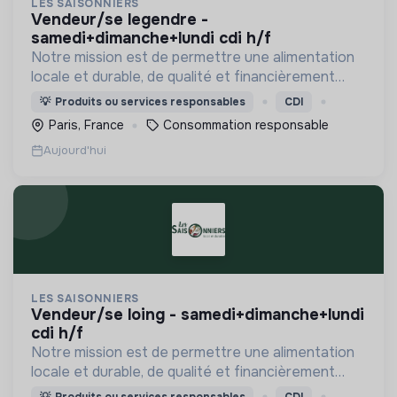
LES SAISONNIERS
vendeur/se legendre -
samedi+dimanche+lundi cdi h/f
Notre mission est de permettre une alimentation
locale et durable, de qualité et financièrement
abordable.
💡
Produits ou services responsables
CDI
Paris, France
Consommation responsable
Aujourd'hui
LES SAISONNIERS
vendeur/se loing - samedi+dimanche+lundi
cdi h/f
Notre mission est de permettre une alimentation
locale et durable, de qualité et financièrement
abordable.