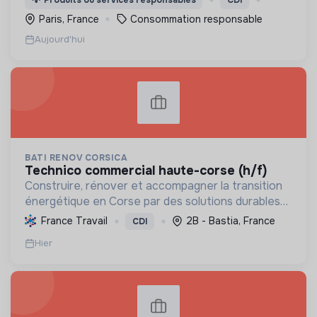
💡
Produits ou services responsables
CDI
Paris, France
Consommation responsable
Aujourd'hui
BATI RENOV CORSICA
technico commercial haute-corse (h/f)
Construire, rénover et accompagner la transition
énergétique en Corse par des solutions durables
(solaire, isolation, chauffage, etc.) et la location de
France Travail
2B - Bastia, France
CDI
matériel. Labellisée RGE.
Hier