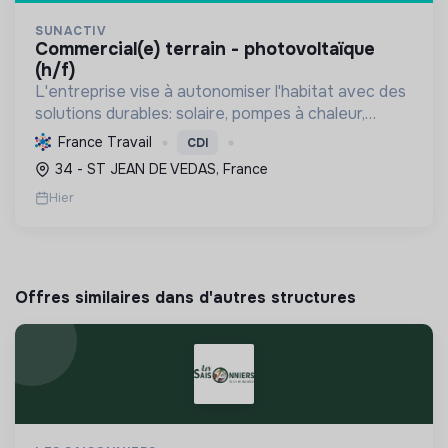
SUNACTIV
commercial(e) terrain - photovoltaïque
(h/f)
L'entreprise vise à autonomiser l'habitat avec des
solutions durables: solaire, pompes à chaleur,
isolation, etc. Elle aide à réduire l'empreinte
France Travail
CDI
carbone et les factures énergétiques. Elle détient
34 - ST JEAN DE VEDAS, France
le ...
Hier
Offres similaires dans d'autres structures