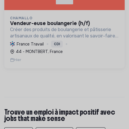
CHAMALLO
vendeur-euse boulangerie (h/f)
Créer des produits de boulangerie et pâtisserie
artisanaux de qualité, en valorisant le savoir-faire
local, les circuits courts et la durabilité, pour le
France Travail
CDI
bien-être de la communauté et de l'environneme...
44 - MONTBERT, France
Hier
Trouve un emploi à impact positif avec
jobs that make sense