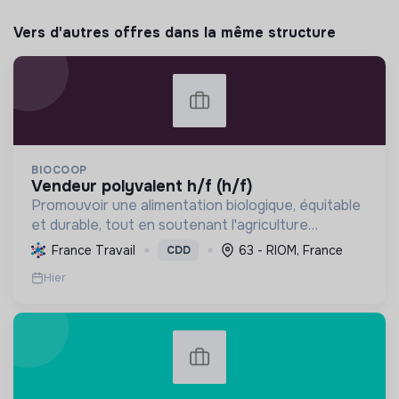
Vers d'autres offres dans la même structure
BIOCOOP
vendeur polyvalent h/f (h/f)
Promouvoir une alimentation biologique, équitable
et durable, tout en soutenant l'agriculture
paysanne, en réduisant les déchets et en agissant
France Travail
63 - RIOM, France
CDD
pour une société plus juste et solidaire.
Hier