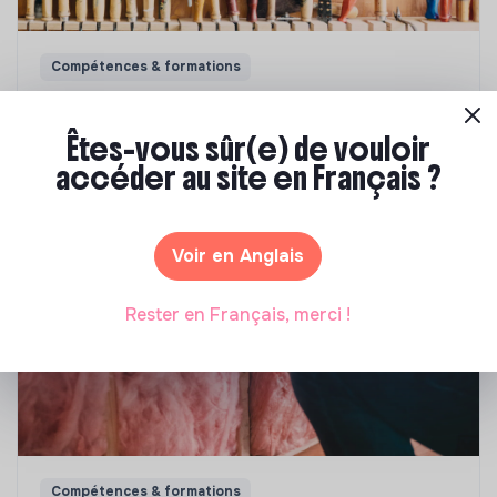
Compétences & formations
Comment se former à la transition écologique
?
Êtes-vous sûr(e) de vouloir
accéder au site en Français ?
Marianne Roussel
•
09 janvier 2024
Voir en Anglais
Rester en Français, merci !
Compétences & formations