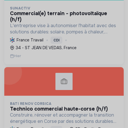
SUNACTIV
commercial(e) terrain - photovoltaïque
(h/f)
L'entreprise vise à autonomiser l'habitat avec des
solutions durables: solaire, pompes à chaleur,
isolation, etc. Elle aide à réduire l'empreinte
France Travail
CDI
carbone et les factures énergétiques. Elle détient
34 - ST JEAN DE VEDAS, France
le ...
Hier
BATI RENOV CORSICA
technico commercial haute-corse (h/f)
Construire, rénover et accompagner la transition
énergétique en Corse par des solutions durables
(solaire, isolation, chauffage, etc.) et la location de