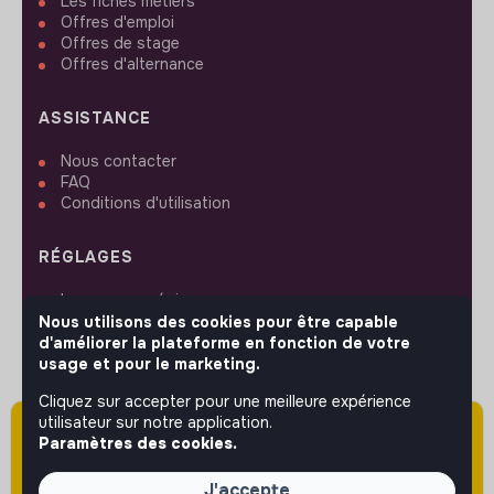
Les fiches métiers
Offres d'emploi
Offres de stage
Offres d'alternance
ASSISTANCE
Nous contacter
FAQ
Conditions d'utilisation
RÉGLAGES
Langues ou régions
Plan du site
Nous utilisons des cookies pour être capable
Paramètres des cookies
d'améliorer la plateforme en fonction de votre
usage et pour le marketing.
Cliquez sur accepter pour une meilleure expérience
utilisateur sur notre application.
Attention cette annonce a été publiée il y a
Paramètres des cookies.
plus de 60 jours (le 14/04/2026) et est sans
SUIVEZ-NOUS
doute expirée ou non mise à jour.
J'accepte