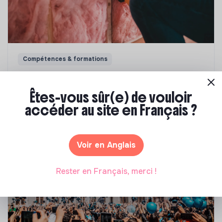
Compétences & formations
Top 8 des formations en rénovation
énergétique des bâtiments
Êtes-vous sûr(e) de vouloir
accéder au site en Français ?
Marianne Roussel
•
21 janvier 2025
Voir en Anglais
Rester en Français, merci !