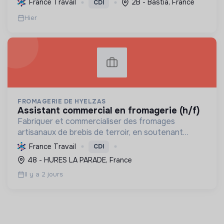
France Travail
2B - Bastia, France
CDI
matériel. Labellisée RGE.
Hier
FROMAGERIE DE HYELZAS
assistant commercial en fromagerie (h/f)
Fabriquer et commercialiser des fromages
artisanaux de brebis de terroir, en soutenant
l'agriculture locale et biologique, et en promouvant
France Travail
CDI
un modèle économique et social équitable.
48 - HURES LA PARADE, France
Il y a 2 jours