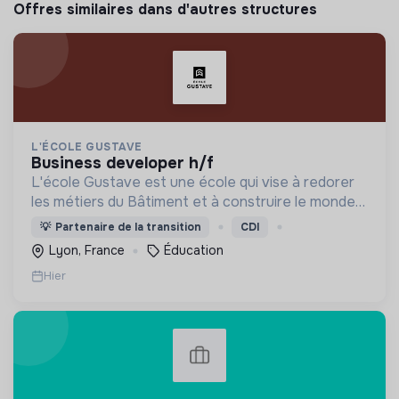
Offres similaires dans d'autres structures
L'ÉCOLE GUSTAVE
business developer h/f
L'école Gustave est une école qui vise à redorer
les métiers du Bâtiment et à construire le monde
de demain. Notre ESS recrute ses apprenants en
💡
Partenaire de la transition
CDI
fonction de leur motivation et non de leur diplôme.
Lyon, France
Éducation
Hier