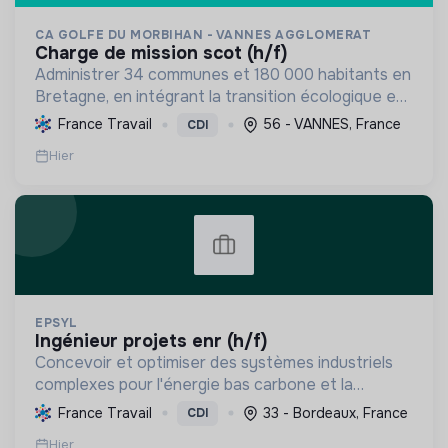
CA GOLFE DU MORBIHAN - VANNES AGGLOMERAT
charge de mission scot (h/f)
Administrer 34 communes et 180 000 habitants en
Bretagne, en intégrant la transition écologique et
sociale par une planification résiliente, des achats
France Travail
56 - VANNES, France
CDI
durables et le soutien à l'économie verte.
Hier
EPSYL
ingénieur projets enr (h/f)
Concevoir et optimiser des systèmes industriels
complexes pour l'énergie bas carbone et la
mobilité durable, en s'appuyant sur l'innovation et
France Travail
33 - Bordeaux, France
CDI
une démarche RSE.
Hier