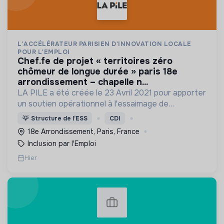
L'ACCÉLÉRATEUR PARISIEN D'INNOVATION LOCALE
POUR L'EMPLOI
chef.fe de projet « territoires zéro
chômeur de longue durée » paris 18e
arrondissement – chapelle n...
LA PILE a été créée le 23 Avril 2021 pour apporter
un soutien opérationnel à l'essaimage de
l’expérimentation "Territoires Zéro Chômeur de
💡
Structure de l’ESS
CDI
Longue Durée" à Paris
18e Arrondissement, Paris, France
Inclusion par l'Emploi
Hier