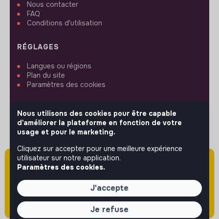
Nous contacter
FAQ
Conditions d'utilisation
RÉGLAGES
Langues ou régions
Plan du site
Paramètres des cookies
Nous utilisons des cookies pour être capable
d'améliorer la plateforme en fonction de votre
usage et pour le marketing.
SUIVEZ-NOUS
Cliquez sur accepter pour une meilleure expérience
utilisateur sur notre application.
Attention cette annonce a été publiée il y a
Paramètres des cookies.
plus de 60 jours (le 06/05/2026) et est sans
© 2026 jobs that makesense.
doute expirée ou non mise à jour.
J'accepte
Je refuse