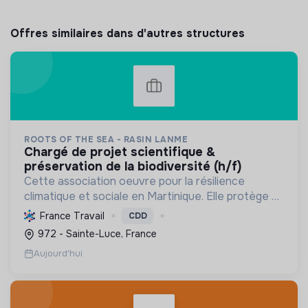
Offres similaires dans d'autres structures
ROOTS OF THE SEA - RASIN LANME
chargé de projet scientifique &
préservation de la biodiversité (h/f)
Cette association oeuvre pour la résilience
climatique et sociale en Martinique. Elle protège et
restaure les écosystèmes marins et côtiers,
France Travail
CDD
sensibilise le public et mobilise les citoyens pour un
972 - Sainte-Luce, France
aven...
Aujourd'hui