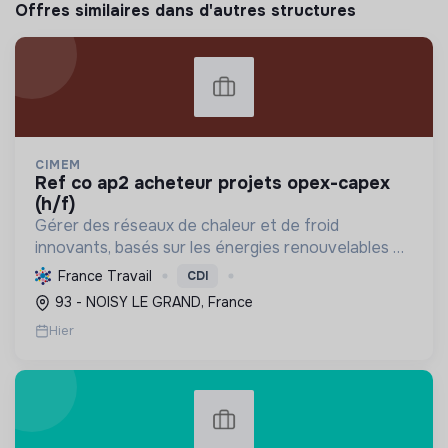
Offres similaires dans d'autres structures
CIMEM
ref co ap2 acheteur projets opex-capex
(h/f)
Gérer des réseaux de chaleur et de froid
innovants, basés sur les énergies renouvelables et
la récupération, pour décarboner l'énergie,
France Travail
CDI
améliorer l'efficacité et réduire les coûts,
93 - NOISY LE GRAND, France
contribuant ainsi à...
Hier