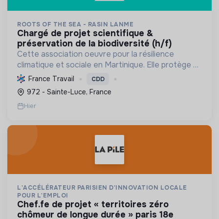
ROOTS OF THE SEA - RASIN LANME
chargé de projet scientifique &
préservation de la biodiversité (h/f)
Cette association oeuvre pour la résilience
climatique et sociale en Martinique. Elle protège et
restaure les écosystèmes marins et côtiers,
France Travail
CDD
sensibilise le public et mobilise les citoyens pour un
972 - Sainte-Luce, France
aven...
Hier
L'ACCÉLÉRATEUR PARISIEN D'INNOVATION LOCALE
POUR L'EMPLOI
chef.fe de projet « territoires zéro
chômeur de longue durée » paris 18e