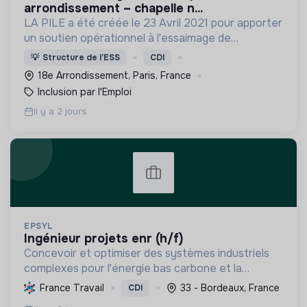
arrondissement – chapelle n...
LA PILE a été créée le 23 Avril 2021 pour apporter
un soutien opérationnel à l'essaimage de
l’expérimentation "Territoires Zéro Chômeur de
💡
Structure de l’ESS
CDI
Longue Durée" à Paris
18e Arrondissement, Paris, France
Inclusion par l'Emploi
Il y a 2 jours
EPSYL
ingénieur projets enr (h/f)
Concevoir et optimiser des systèmes industriels
complexes pour l'énergie bas carbone et la
mobilité durable, en s'appuyant sur l'innovation et
France Travail
33 - Bordeaux, France
CDI
une démarche RSE.