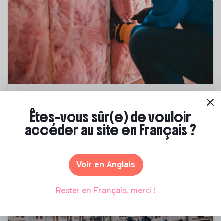
Compétences & formations
Êtes-vous sûr(e) de vouloir
Top 8 des formations en rénovation
accéder au site en Français ?
énergétique des bâtiments
Marianne Roussel
•
21 janvier 2025
Voir en Anglais
Rester en Français, merci !