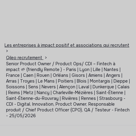
Les entreprises à impact positif et associations qui recrutent
>
Qileo recrutement
>
Senior Product Owner / Product Ops/ CDI – Fintech à
impact 🌱 (friendly Remote ) - Paris | Lyon | Lille | Nantes |
France | Caen | Rouen | Orléans | Gisors | Amiens | Angers |
Arras | Troyes | Le Mans | Poitiers | Blois | Montargis | Dieppe |
Soissons | Sens | Nevers | Alençon | Laval | Dunkerque | Calais
| Reims | Metz | Nancy | Charleville-Mézières | Saint-Étienne |
Saint-Étienne-du-Rouvray | Rivières | Rennes | Strasbourg -
CDI - Digital, Innovation, Product Owner, Responsable
produit / Chief Product Officer (CPO), QA / Testeur - Fintech
- 25/05/2026