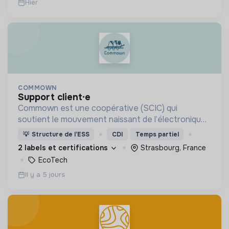
Hier
COMMOWN
support client·e
Commown est une coopérative (SCIC) qui
soutient le mouvement naissant de l’électronique
responsable par la location longue durée
💡
Structure de l’ESS
CDI
Temps partiel
d’appareils électroniques aussi éthiques et
2 labels et certifications
Strasbourg, France
écologiques que possible.
EcoTech
Il y a 5 jours