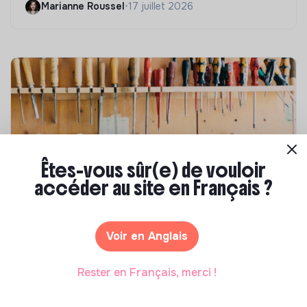
Marianne Roussel
•
17 juillet 2026
Êtes-vous sûr(e) de vouloir
accéder au site en Français ?
Compétences & formations
Comment se former à la transition écologique
Voir en Anglais
?
Marianne Roussel
•
09 janvier 2024
Rester en Français, merci !