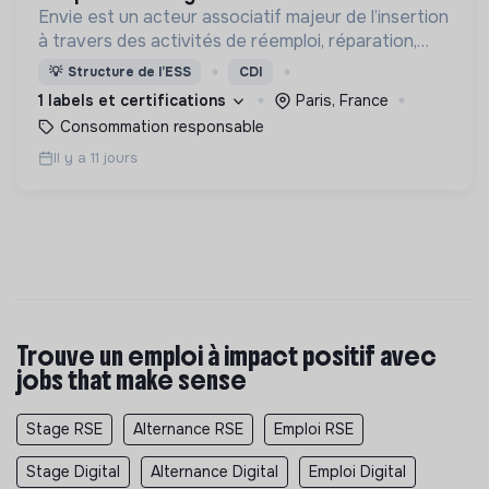
Envie est un acteur associatif majeur de l’insertion
à travers des activités de réemploi, réparation,
vente d’appareils électroménagers et de
💡
Structure de l’ESS
CDI
traitement des déchets électriques et
1 labels et certifications
Paris, France
électroniques.
Consommation responsable
Il y a 11 jours
Trouve un emploi à impact positif avec
jobs that make sense
Stage RSE
Alternance RSE
Emploi RSE
Stage Digital
Alternance Digital
Emploi Digital