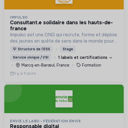
IMPULSO
consultant.e solidaire dans les hauts-de-
france
Impulso est une ONG qui recrute, forme et déploie
des jeunes en quête de sens dans le monde pour
accompagner ou financer des bénéficiaires dans
💡
Structure de l’ESS
Stage
le besoin.
1 labels et certifications
Service civique / VSI
Marcq-en-Barœul, France
Formation
Il y a 11 jours
ENVIE LE LABO - FÉDÉRATION ENVIE
responsable digital