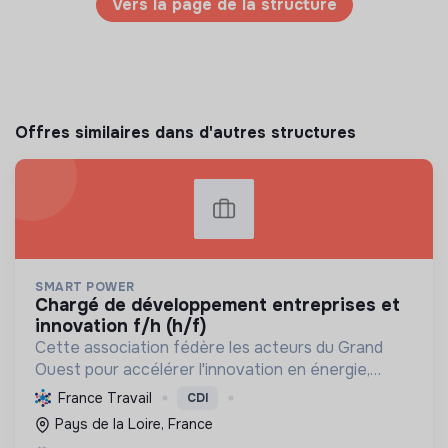
Vers la page de la structure
Offres similaires dans d'autres structures
SMART POWER
chargé de développement entreprises et
innovation f/h (h/f)
Cette association fédère les acteurs du Grand
Ouest pour accélérer l'innovation en énergie,
électronique et décarbonation, favorisant une
France Travail
CDI
transition écologique et le développement
Pays de la Loire, France
économique régional.