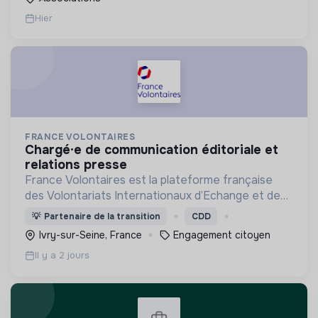
Hier
FRANCE VOLONTAIRES
chargé·e de communication éditoriale et
relations presse
France Volontaires est la plateforme française
des Volontariats Internationaux d’Echange et de
Solidarité.
💡
Partenaire de la transition
CDD
Ivry-sur-Seine, France
Engagement citoyen
Il y a 2 jours