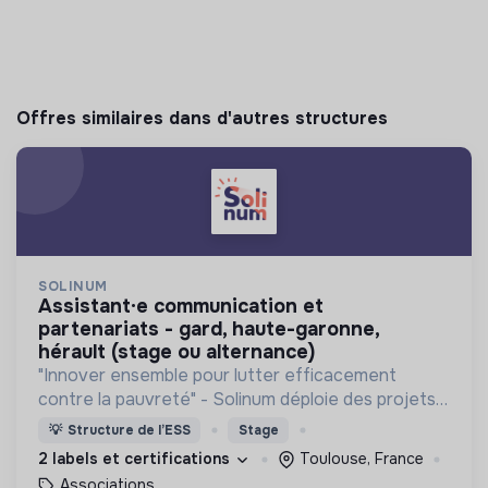
Offres similaires dans d'autres structures
SOLINUM
assistant·e communication et
partenariats - gard, haute-garonne,
hérault (stage ou alternance)
"Innover ensemble pour lutter efficacement
contre la pauvreté" - Solinum déploie des projets
d'innovation sociale qui utilisent le numérique pour
💡
Structure de l’ESS
Stage
participer à la lutte contre la pauvreté
2 labels et certifications
Toulouse, France
Associations