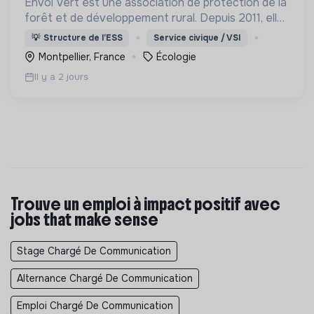
Envol Vert est une association de protection de la
forêt et de développement rural. Depuis 2011, elle
lutte pour la préservation de la forêt et de la
💡
Structure de l’ESS
Service civique / VSI
biodiversité en Colombie au Pérou et en France
Montpellier, France
Écologie
Il y a 2 jours
Trouve un emploi à impact positif avec
jobs that make sense
Stage Chargé De Communication
Alternance Chargé De Communication
Emploi Chargé De Communication