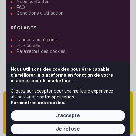
Nous contacter
FAQ
Conditions d'utilisation
RÉGLAGES
Langues ou régions
Plan du site
Paramètres des cookies
Nous utilisons des cookies pour être capable
d'améliorer la plateforme en fonction de votre
usage et pour le marketing.
SUIVEZ-NOUS
Cliquez sur accepter pour une meilleure expérience
utilisateur sur notre application.
Attention cette annonce a été publiée il y a
Paramètres des cookies.
plus de 60 jours (le 30/01/2026) et est sans
© 2026 jobs that makesense.
doute expirée ou non mise à jour.
J'accepte
Je refuse