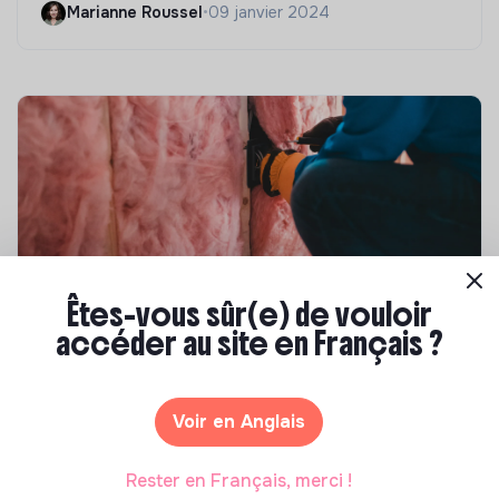
Marianne Roussel
•
09 janvier 2024
Êtes-vous sûr(e) de vouloir
Compétences & formations
accéder au site en Français ?
Top 8 des formations en rénovation
énergétique des bâtiments
Voir en Anglais
Marianne Roussel
•
21 janvier 2025
Rester en Français, merci !