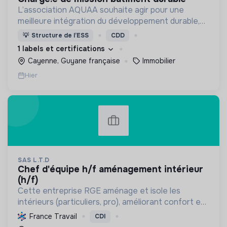
L’association AQUAA souhaite agir pour une
meilleure intégration du développement durable,
et d’une réduction des impacts environnementaux,
💡
Structure de l’ESS
CDD
dans l’acte de construire et d’aménager en
1 labels et certifications
Guyane.
Cayenne, Guyane française
Immobilier
Hier
SAS L.T.D
chef d'équipe h/f aménagement intérieur
(h/f)
Cette entreprise RGE aménage et isole les
intérieurs (particuliers, pro), améliorant confort et
performance énergétique grâce à la plâtrerie, aux
France Travail
CDI
plafonds suspendus et à la menuiserie