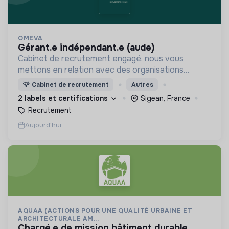
OMEVA
gérant.e indépendant.e (aude)
Cabinet de recrutement engagé, nous vous
mettons en relation avec des organisations
soucieuses de leurs impacts, afin d'œuvrer
💡
Cabinet de recrutement
Autres
ensemble pour un futur souhaitable.
2 labels et certifications
Sigean, France
Recrutement
Aujourd'hui
AQUAA (ACTIONS POUR UNE QUALITÉ URBAINE ET
ARCHITECTURALE AM...
chargé.e de mission bâtiment durable