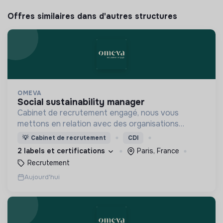
Offres similaires dans d'autres structures
OMEVA
social sustainability manager
Cabinet de recrutement engagé, nous vous
mettons en relation avec des organisations
soucieuses de leurs impacts, afin d'œuvrer
💡
Cabinet de recrutement
CDI
ensemble pour un futur souhaitable.
2 labels et certifications
Paris, France
Recrutement
Aujourd'hui