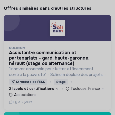
Offres similaires dans d'autres structures
SOLINUM
assistant·e communication et
partenariats - gard, haute-garonne,
hérault (stage ou alternance)
"Innover ensemble pour lutter efficacement
contre la pauvreté" - Solinum déploie des projets
d'innovation sociale qui utilisent le numérique pour
💡
Structure de l’ESS
Stage
participer à la lutte contre la pauvreté
2 labels et certifications
Toulouse, France
Associations
Il y a 2 jours