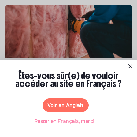
Compétences & formations
Êtes-vous sûr(e) de vouloir
Top 8 des formations en rénovation
accéder au site en Français ?
énergétique des bâtiments
Marianne Roussel
•
21 janvier 2025
Voir en Anglais
Rester en Français, merci !