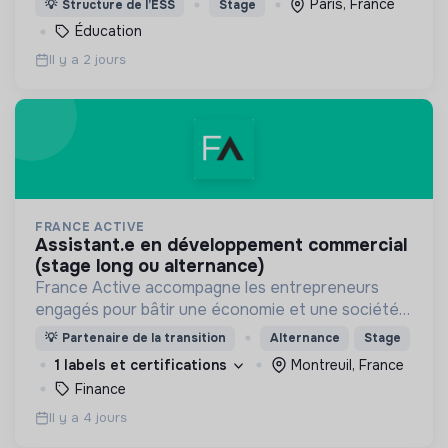
Paris, France
💡
Structure de l’ESS
Stage
leur entrée à l'école à 3 ans.
Éducation
Il y a 2 jours
FRANCE ACTIVE
assistant.e en développement commercial
(stage long ou alternance)
France Active accompagne les entrepreneurs
engagés pour bâtir une économie et une société
plus inclusive et plus durable.
💡
Partenaire de la transition
Alternance
Stage
1 labels et certifications
Montreuil, France
Finance
Il y a 4 jours