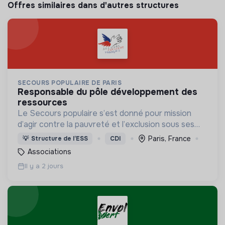
Offres similaires dans d'autres structures
SECOURS POPULAIRE DE PARIS
responsable du pôle développement des
ressources
Le Secours populaire s’est donné pour mission
d’agir contre la pauvreté et l’exclusion sous ses
formes, en France et dans le monde.
Paris, France
💡
Structure de l’ESS
CDI
Associations
Il y a 2 jours