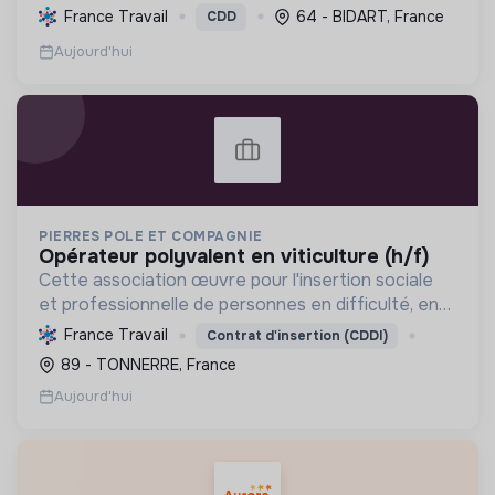
tourisme, et mettre en œuvre des politiques pour
France Travail
64 - BIDART, France
CDD
une transition écologique et sociale durable.
Aujourd'hui
PIERRES POLE ET COMPAGNIE
opérateur polyvalent en viticulture (h/f)
Cette association œuvre pour l'insertion sociale
et professionnelle de personnes en difficulté, en
proposant divers services (viticulture, espaces
France Travail
Contrat d'insertion (CDDI)
verts, encombrants, sous-traitance, nettoyage)
89 - TONNERRE, France
contri...
Aujourd'hui