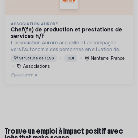
ASSOCIATION AURORE
chef(fe) de production et prestations de
services h/f
L’association Aurore accueille et accompagne
vers l’autonomie des personnes en situation de
précarité ou d’exclusion via l’hébergement, les
Nanterre, France
💡
Structure de l’ESS
CDI
soins et l’insertion sociale et professionnelle.
Associations
Aujourd'hui
Trouve un emploi à impact positif avec
jobs that make sense