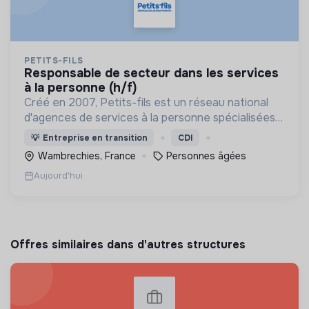
PETITS-FILS
responsable de secteur dans les services
à la personne (h/f)
Créé en 2007, Petits-fils est un réseau national
d'agences de services à la personne spécialisées
dans l'aide à domicile pour les personnes âgées.
💡
Entreprise en transition
CDI
Wambrechies, France
Personnes âgées
Aujourd'hui
Offres similaires dans d'autres structures