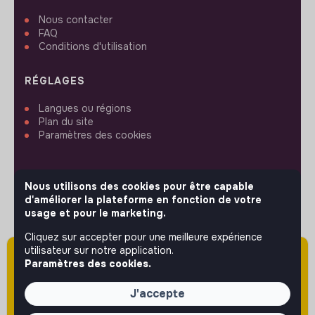
Nous contacter
FAQ
Conditions d'utilisation
RÉGLAGES
Langues ou régions
Plan du site
Paramètres des cookies
Nous utilisons des cookies pour être capable
d'améliorer la plateforme en fonction de votre
SUIVEZ-NOUS
usage et pour le marketing.
Cliquez sur accepter pour une meilleure expérience
utilisateur sur notre application.
Attention cette annonce a été publiée il y a
© 2026 jobs that makesense.
Paramètres des cookies.
plus de 60 jours (le 19/05/2026) et est sans
doute expirée ou non mise à jour.
J'accepte