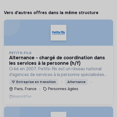
Vers d'autres offres dans la même structure
PETITS-FILS
alternance - chargé de coordination dans
les services à la personne (h/f)
Créé en 2007, Petits-fils est un réseau national
d'agences de services à la personne spécialisées
dans l'aide à domicile pour les personnes âgées.
💡
Entreprise en transition
Alternance
Paris, France
Personnes âgées
Aujourd'hui