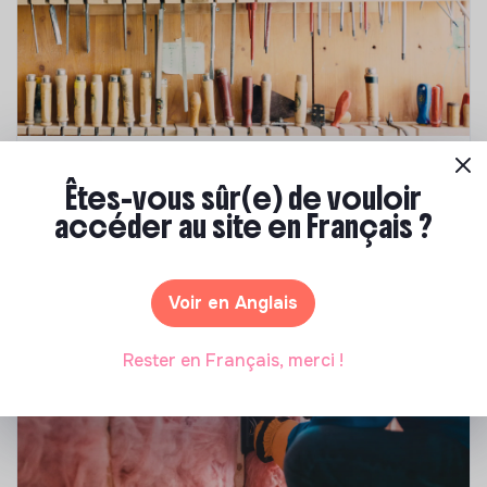
Compétences & formations
Êtes-vous sûr(e) de vouloir
Comment se former à la transition écologique
accéder au site en Français ?
?
Marianne Roussel
•
09 janvier 2024
Voir en Anglais
Rester en Français, merci !