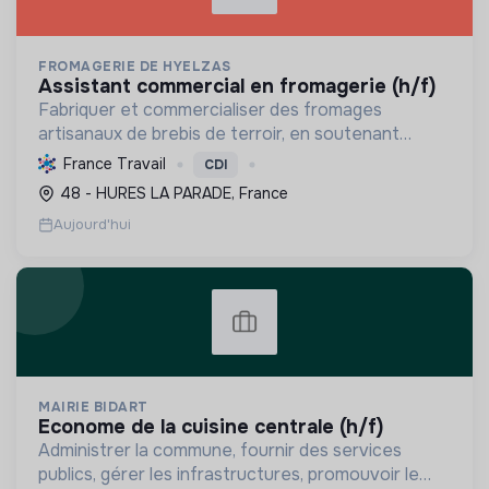
FROMAGERIE DE HYELZAS
assistant commercial en fromagerie (h/f)
Fabriquer et commercialiser des fromages
artisanaux de brebis de terroir, en soutenant
l'agriculture locale et biologique, et en promouvant
France Travail
CDI
un modèle économique et social équitable.
48 - HURES LA PARADE, France
Aujourd'hui
MAIRIE BIDART
econome de la cuisine centrale (h/f)
Administrer la commune, fournir des services
publics, gérer les infrastructures, promouvoir le