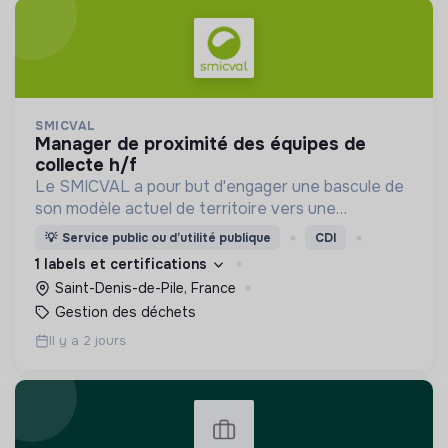
SMICVAL
manager de proximité des équipes de
collecte h/f
Le SMICVAL a pour but d'engager une bascule de
son modèle actuel de territoire vers une
dynamique positive Zero Waste.
💡
Service public ou d’utilité publique
CDI
1 labels et certifications
Saint-Denis-de-Pile, France
Gestion des déchets
Il y a 2 jours