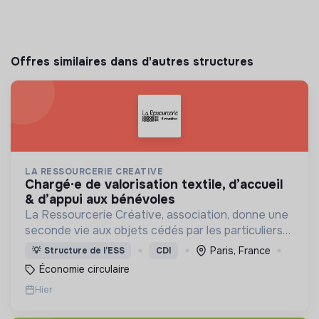
Offres similaires dans d'autres structures
LA RESSOURCERIE CREATIVE
chargé·e de valorisation textile, d’accueil
& d’appui aux bénévoles
La Ressourcerie Créative, association, donne une
seconde vie aux objets cédés par les particuliers
et collectés en entreprise. Elle participe ainsi à un
Paris, France
💡
Structure de l’ESS
CDI
autre mode de consommation plus respectueux.
Économie circulaire
Hier