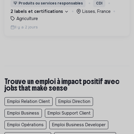
de l'humain et des écosystèmes
💡
Produits ou services responsables
CDI
2 labels et certifications
Lisses, France
Agriculture
Il y a 2 jours
Trouve un emploi à impact positif avec
jobs that make sense
Emploi Relation Client
Emploi Direction
Emploi Business
Emploi Support Client
Emploi Opérations
Emploi Business Developer