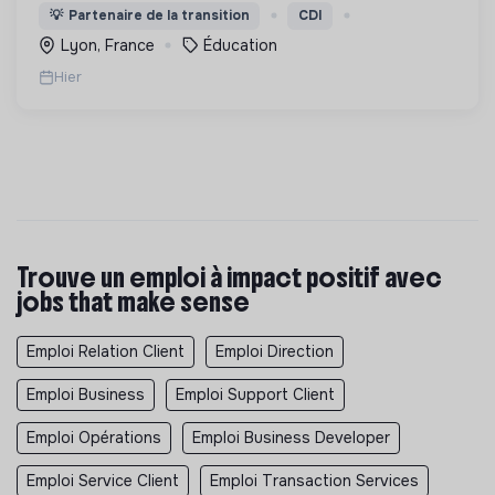
de demain. Notre ESS recrute ses apprenants en
💡
Partenaire de la transition
CDI
fonction de leur motivation et non de leur diplôme.
Lyon, France
Éducation
Hier
Trouve un emploi à impact positif avec
jobs that make sense
Emploi Relation Client
Emploi Direction
Emploi Business
Emploi Support Client
Emploi Opérations
Emploi Business Developer
Emploi Service Client
Emploi Transaction Services