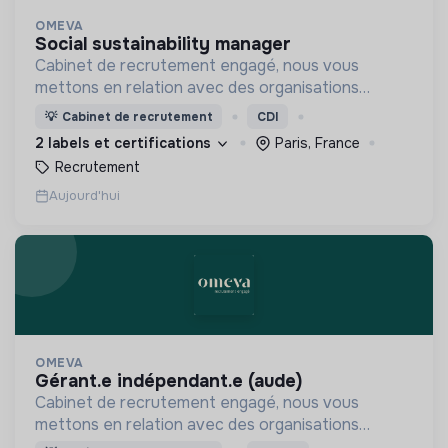
OMEVA
social sustainability manager
Cabinet de recrutement engagé, nous vous
mettons en relation avec des organisations
soucieuses de leurs impacts, afin d'œuvrer
💡
Cabinet de recrutement
CDI
ensemble pour un futur souhaitable.
2 labels et certifications
Paris, France
Recrutement
Aujourd'hui
OMEVA
gérant.e indépendant.e (aude)
Cabinet de recrutement engagé, nous vous
mettons en relation avec des organisations
soucieuses de leurs impacts, afin d'œuvrer