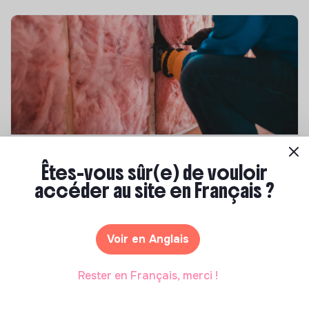
Compétences & formations
Êtes-vous sûr(e) de vouloir
Top 8 des formations en rénovation
accéder au site en Français ?
énergétique des bâtiments
Marianne Roussel
•
21 janvier 2025
Voir en Anglais
Rester en Français, merci !