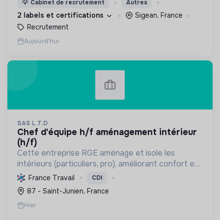
💡
Cabinet de recrutement
Autres
ensemble pour un futur souhaitable.
2 labels et certifications
Sigean, France
Recrutement
Aujourd'hui
SAS L.T.D
chef d'équipe h/f aménagement intérieur
(h/f)
Cette entreprise RGE aménage et isole les
intérieurs (particuliers, pro), améliorant confort et
performance énergétique grâce à la plâtrerie, aux
France Travail
CDI
plafonds suspendus et à la menuiserie
87 - Saint-Junien, France
d'agencement.
Hier