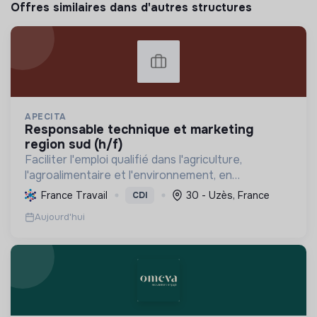
Offres similaires dans d'autres structures
APECITA
responsable technique et marketing
region sud (h/f)
Faciliter l'emploi qualifié dans l'agriculture,
l'agroalimentaire et l'environnement, en
promouvant l'agroécologie et les biosolutions pour
France Travail
30 - Uzès, France
CDI
une transition durable et respectueuse de la
Aujourd'hui
nature.