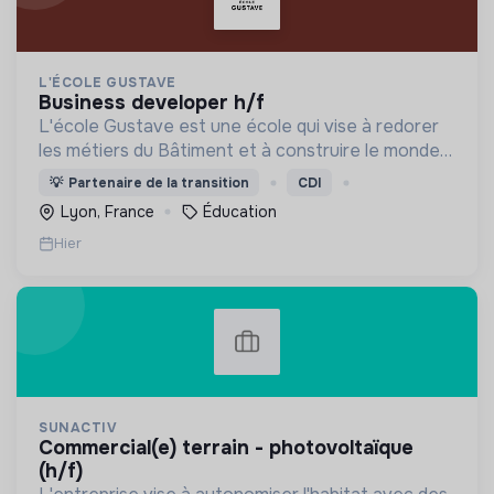
L'ÉCOLE GUSTAVE
business developer h/f
L'école Gustave est une école qui vise à redorer
les métiers du Bâtiment et à construire le monde
de demain. Notre ESS recrute ses apprenants en
💡
Partenaire de la transition
CDI
fonction de leur motivation et non de leur diplôme.
Lyon, France
Éducation
Hier
SUNACTIV
commercial(e) terrain - photovoltaïque
(h/f)