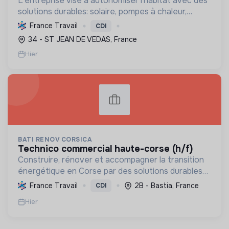
L'entreprise vise à autonomiser l'habitat avec des
solutions durables: solaire, pompes à chaleur,
isolation, etc. Elle aide à réduire l'empreinte
France Travail
CDI
carbone et les factures énergétiques. Elle détient
34 - ST JEAN DE VEDAS, France
le ...
Hier
BATI RENOV CORSICA
technico commercial haute-corse (h/f)
Construire, rénover et accompagner la transition
énergétique en Corse par des solutions durables
(solaire, isolation, chauffage, etc.) et la location de
France Travail
2B - Bastia, France
CDI
matériel. Labellisée RGE.
Hier