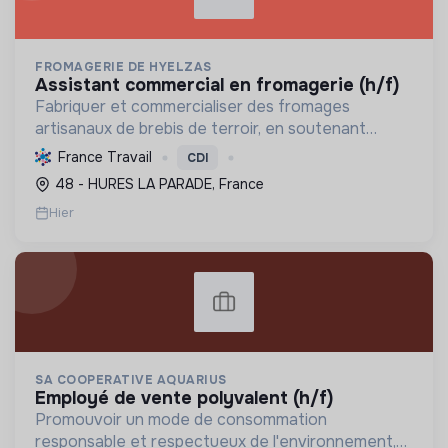
FROMAGERIE DE HYELZAS
assistant commercial en fromagerie (h/f)
Fabriquer et commercialiser des fromages
artisanaux de brebis de terroir, en soutenant
l'agriculture locale et biologique, et en promouvant
France Travail
CDI
un modèle économique et social équitable.
48 - HURES LA PARADE, France
Hier
SA COOPERATIVE AQUARIUS
employé de vente polyvalent (h/f)
Promouvoir un mode de consommation
responsable et respectueux de l'environnement,