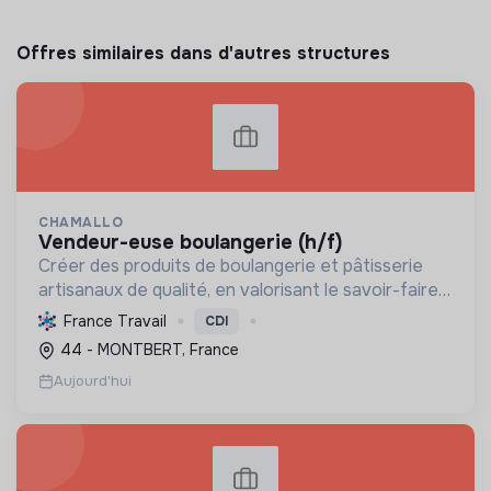
Offres similaires dans d'autres structures
CHAMALLO
vendeur-euse boulangerie (h/f)
Créer des produits de boulangerie et pâtisserie
artisanaux de qualité, en valorisant le savoir-faire
local, les circuits courts et la durabilité, pour le
France Travail
CDI
bien-être de la communauté et de l'environneme...
44 - MONTBERT, France
Aujourd'hui