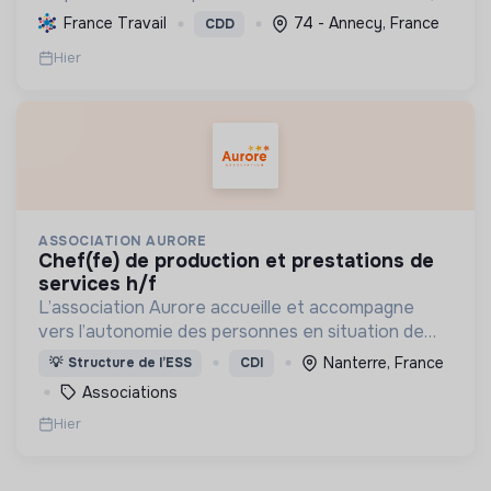
en offrant des produits bio et équitables, en
France Travail
74 - Annecy, France
CDD
réduisant les déchets et en soutenant l'économie
Hier
locale et solidaire.
ASSOCIATION AURORE
chef(fe) de production et prestations de
services h/f
L’association Aurore accueille et accompagne
vers l’autonomie des personnes en situation de
précarité ou d’exclusion via l’hébergement, les
Nanterre, France
💡
Structure de l’ESS
CDI
soins et l’insertion sociale et professionnelle.
Associations
Hier