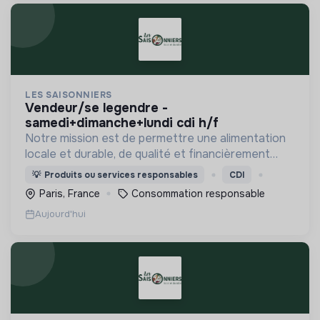
LES SAISONNIERS
vendeur/se legendre -
samedi+dimanche+lundi cdi h/f
Notre mission est de permettre une alimentation
locale et durable, de qualité et financièrement
abordable.
💡
Produits ou services responsables
CDI
Paris, France
Consommation responsable
Aujourd'hui