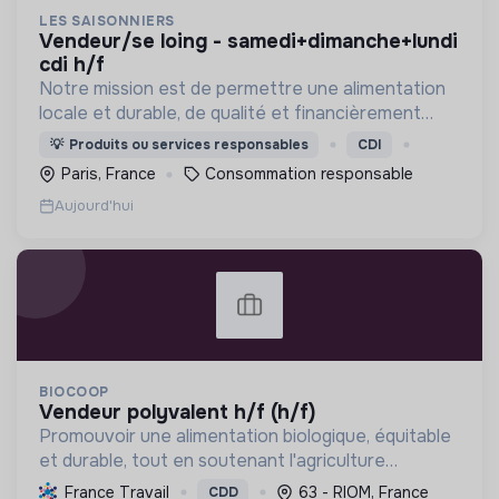
LES SAISONNIERS
vendeur/se loing - samedi+dimanche+lundi
cdi h/f
Notre mission est de permettre une alimentation
locale et durable, de qualité et financièrement
abordable.
💡
Produits ou services responsables
CDI
Paris, France
Consommation responsable
Aujourd'hui
BIOCOOP
vendeur polyvalent h/f (h/f)
Promouvoir une alimentation biologique, équitable
et durable, tout en soutenant l'agriculture
paysanne, en réduisant les déchets et en agissant
France Travail
63 - RIOM, France
CDD