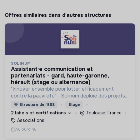
Offres similaires dans d'autres structures
SOLINUM
assistant·e communication et
partenariats - gard, haute-garonne,
hérault (stage ou alternance)
"Innover ensemble pour lutter efficacement
contre la pauvreté" - Solinum déploie des projets
d'innovation sociale qui utilisent le numérique pour
💡
Structure de l’ESS
Stage
participer à la lutte contre la pauvreté
2 labels et certifications
Toulouse, France
Associations
Aujourd'hui