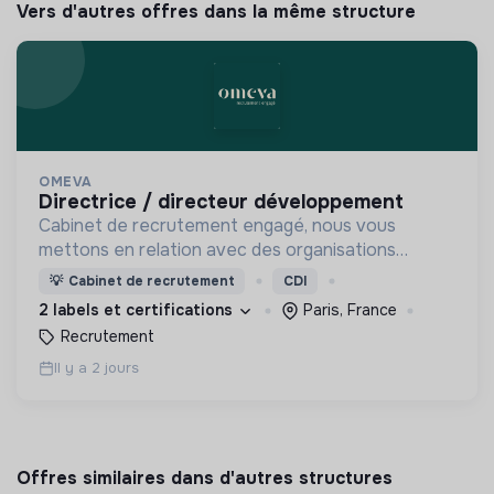
Vers d'autres offres dans la même structure
OMEVA
directrice / directeur développement
Cabinet de recrutement engagé, nous vous
mettons en relation avec des organisations
soucieuses de leurs impacts, afin d'œuvrer
💡
Cabinet de recrutement
CDI
ensemble pour un futur souhaitable.
2 labels et certifications
Paris, France
Recrutement
Il y a 2 jours
Offres similaires dans d'autres structures