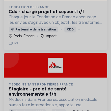
FONDATION DE FRANCE
cdd - chargé projet et support h/f
Chaque jour, la Fondation de France encourage
les envies d’agir, avec un objectif : les transformer
en actions utiles et efficaces pour construire une
💡
Partenaire de la transition
CDD
société plus digne et plus juste.
Paris, France
Impact
Hier
MÉDECINS SANS FRONTIÈRES FRANCE
stagiaire - projet de santé
environnementale f/h
Médecins Sans Frontières, association médicale
humanitaire internationale, apporte une
assistance médicale à des populations dont la vie