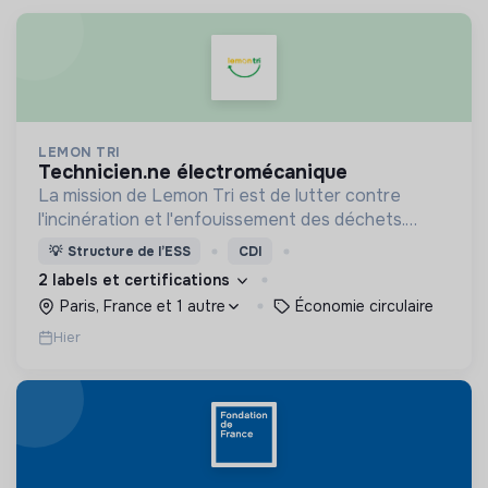
LEMON TRI
technicien.ne électromécanique
La mission de Lemon Tri est de lutter contre
l'incinération et l'enfouissement des déchets.
Adoptez les bons zestes à nos côtés !
💡
Structure de l’ESS
CDI
2 labels et certifications
Paris, France et 1 autre
Économie circulaire
Hier