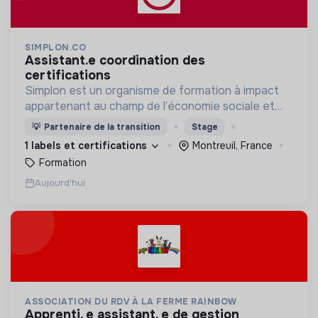
SIMPLON.CO
assistant.e coordination des
certifications
Simplon est un organisme de formation à impact
appartenant au champ de l’économie sociale et
solidaire.
💡
Partenaire de la transition
Stage
1 labels et certifications
Montreuil, France
Formation
Aujourd'hui
ASSOCIATION DU RDV À LA FERME RAINBOW
apprenti. e assistant. e de gestion