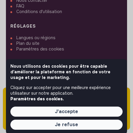
Nous contacter
FAQ
Conditions d'utilisation
RÉGLAGES
Langues ou régions
Plan du site
Paramètres des cookies
Nous utilisons des cookies pour être capable
d'améliorer la plateforme en fonction de votre
usage et pour le marketing.
SUIVEZ-NOUS
Cliquez sur accepter pour une meilleure expérience
utilisateur sur notre application.
Attention cette annonce a été publiée il y a
Paramètres des cookies.
plus de 60 jours (le 12/05/2026) et est sans
© 2026 jobs that makesense.
doute expirée ou non mise à jour.
J'accepte
Je refuse