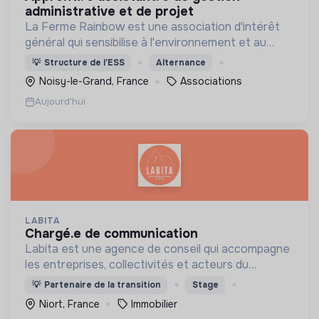
administrative et de projet
La Ferme Rainbow est une association d'intérêt
général qui sensibilise à l'environnement et au
bien-être animal, tout en favorisant l'insertion
💡
Structure de l’ESS
Alternance
professionnelle via son Atelier et Chantier
Noisy-le-Grand, France
Associations
d'Insertion.
Aujourd'hui
LABITA
chargé.e de communication
Labita est une agence de conseil qui accompagne
les entreprises, collectivités et acteurs du
logement spécifiquement dans leurs
💡
Partenaire de la transition
Stage
transformations stratégiques et opérationnelles.
Niort, France
Immobilier