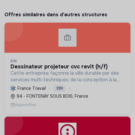
Offres similaires dans d'autres structures
ERI
dessinateur projeteur cvc revit (h/f)
Cette entreprise façonne la ville durable par des
services multi-techniques, de la conception à la
maintenance, pour bâtiments et infrastructures,
France Travail
CDI
en génie électrique et climatique. Elle a le Label
94 - FONTENAY SOUS BOIS, France
RG...
Aujourd'hui