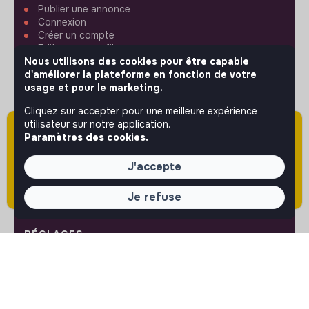
Publier une annonce
Connexion
Créer un compte
Editer mon profil
Espace recruteur
Nous utilisons des cookies pour être capable
Les fiches métiers
d'améliorer la plateforme en fonction de votre
Offres d'emploi
usage et pour le marketing.
Offres de stage
Cliquez sur accepter pour une meilleure expérience
Offres d'alternance
utilisateur sur notre application.
Attention cette annonce a été publiée il y a
Paramètres des cookies.
plus de 60 jours (le 22/04/2026) et est sans
ASSISTANCE
doute expirée ou non mise à jour.
J'accepte
Nous contacter
FAQ
Je refuse
Conditions d'utilisation
RÉGLAGES
Langues ou régions
Plan du site
Paramètres des cookies