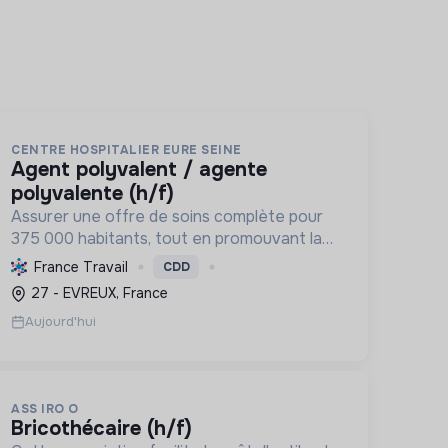
CENTRE HOSPITALIER EURE SEINE
agent polyvalent / agente
polyvalente (h/f)
Assurer une offre de soins complète pour
375 000 habitants, tout en promouvant la
transition écologique via des bâtiments
France Travail
CDD
HQE, la biomasse, et des achats
27 - EVREUX, France
responsables, et la transition sociale par
Aujourd'hui
une...
ASS IRO O
bricothécaire (h/f)