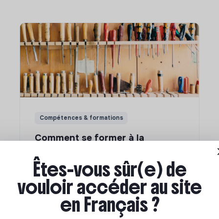
Compétences & formations
Comment se former à la
transition écologique ?
Êtes-vous sûr(e) de
vouloir accéder au site
Marianne Roussel
•
09 janvier 2024
en Français ?