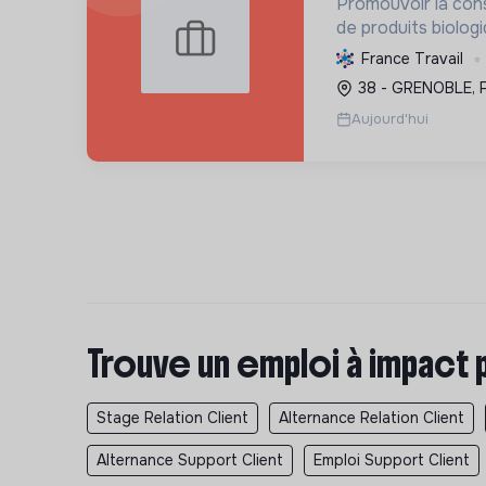
Promouvoir la co
de produits biolog
transition écologi
France Travail
en s'appuyant sur 
38 - GRENOBLE, 
Aujourd'hui
Trouve un emploi à impact 
Stage Relation Client
Alternance Relation Client
Alternance Support Client
Emploi Support Client