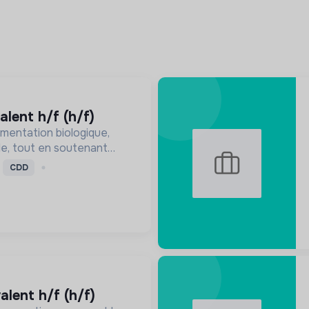
alent h/f (h/f)
mentation biologique,
le, tout en soutenant
nne, en réduisant les
CDD
ssant pour une société
ire.
alent h/f (h/f)