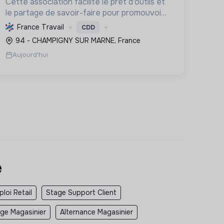
Cette association facilite le prêt d'outils et
le partage de savoir-faire pour promouvoir
une consommation responsable et
France Travail
CDD
renforcer le lien social. Elle favorise
94 - CHAMPIGNY SUR MARNE, France
l'autonomie et l'inclusion, tout en ré...
Aujourd'hui
e
loi Retail
Stage Support Client
ge Magasinier
Alternance Magasinier