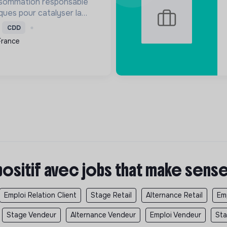
nsommation responsable
iques pour catalyser la
que et sociale à Grenoble,
CDD
les valeurs coopératives.
France
positif avec jobs that make sens
Emploi Relation Client
Stage Retail
Alternance Retail
Emp
Stage Vendeur
Alternance Vendeur
Emploi Vendeur
Sta