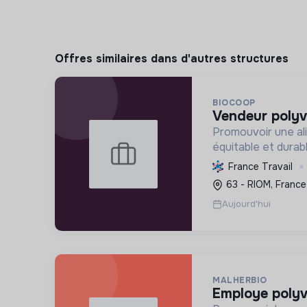
Offres similaires dans d'autres structures
BIOCOOP
vendeur polyv
Promouvoir une ali
équitable et durab
l'agriculture paysa
France Travail
déchets et en agi
63 - RIOM, France
plus juste et solida
Aujourd'hui
MALHERBIO
employe polyv