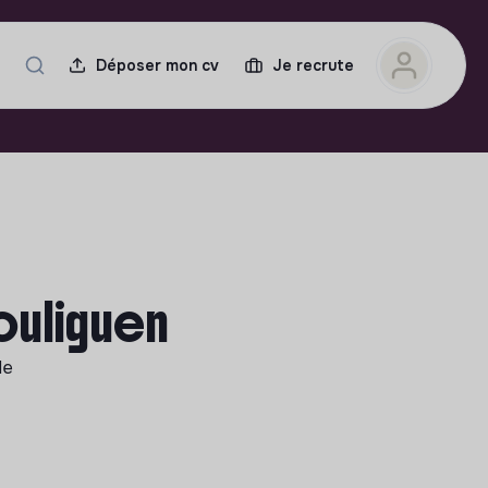
Déposer mon cv
Je recrute
Pouliguen
le