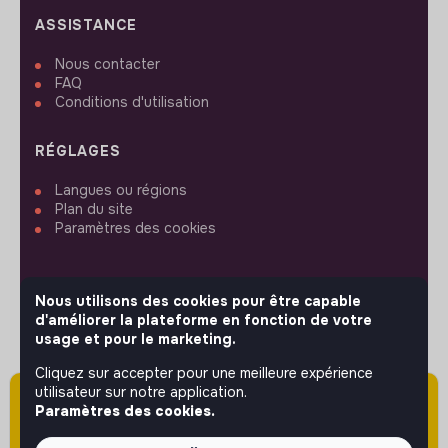
ASSISTANCE
Nous contacter
FAQ
Conditions d'utilisation
RÉGLAGES
Langues ou régions
Plan du site
Paramètres des cookies
Nous utilisons des cookies pour être capable
d'améliorer la plateforme en fonction de votre
SUIVEZ-NOUS
usage et pour le marketing.
Cliquez sur accepter pour une meilleure expérience
utilisateur sur notre application.
Attention cette annonce a été publiée il y a
© 2026 jobs that makesense.
Paramètres des cookies.
plus de 60 jours (le 08/04/2026) et est sans
doute expirée ou non mise à jour.