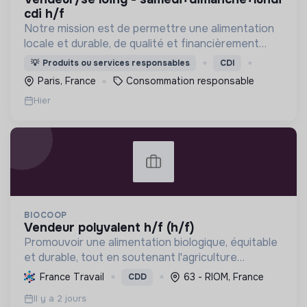
cdi h/f
Notre mission est de permettre une alimentation
locale et durable, de qualité et financièrement
abordable.
💡
Produits ou services responsables
CDI
Paris, France
Consommation responsable
Hier
BIOCOOP
vendeur polyvalent h/f (h/f)
Promouvoir une alimentation biologique, équitable
et durable, tout en soutenant l'agriculture
paysanne, en réduisant les déchets et en agissant
France Travail
63 - RIOM, France
CDD
pour une société plus juste et solidaire.
Il y a 2 jours