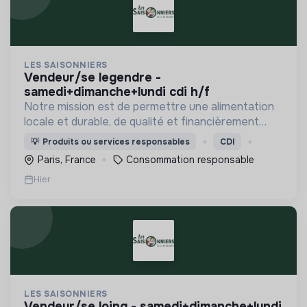
LES SAISONNIERS
vendeur/se legendre -
samedi+dimanche+lundi cdi h/f
Notre mission est de permettre une alimentation
locale et durable, de qualité et financièrement
abordable.
💡
Produits ou services responsables
CDI
Paris, France
Consommation responsable
Hier
LES SAISONNIERS
vendeur/se loing - samedi+dimanche+lundi