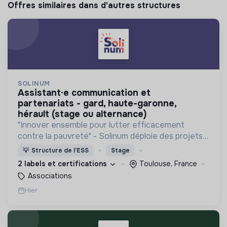
Offres similaires dans d'autres structures
SOLINUM
assistant·e communication et
partenariats - gard, haute-garonne,
hérault (stage ou alternance)
"Innover ensemble pour lutter efficacement
contre la pauvreté" - Solinum déploie des projets
d'innovation sociale qui utilisent le numérique pour
💡
Structure de l’ESS
Stage
participer à la lutte contre la pauvreté
2 labels et certifications
Toulouse, France
Associations
Hier