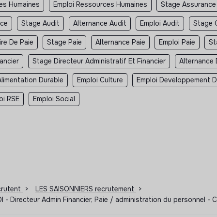
ces Humaines
Emploi Ressources Humaines
Stage Assurance
nce
Stage Audit
Alternance Audit
Emploi Audit
Stage 
ire De Paie
Stage Paie
Alternance Paie
Emploi Paie
St
ancier
Stage Directeur Administratif Et Financier
Alternance 
Alimentation Durable
Emploi Culture
Emploi Developpement D
oi RSE
Emploi Social
ecrutent
>
LES SAISONNIERS recrutement
>
CDI - Directeur Admin Financier, Paie / administration du personne