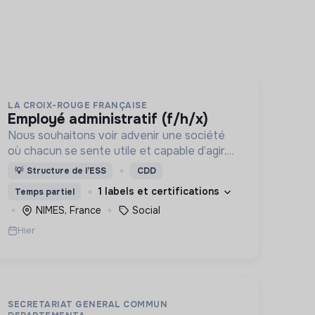
LA CROIX-ROUGE FRANÇAISE
employé administratif (f/h/x)
Nous souhaitons voir advenir une société
où chacun se sente utile et capable d’agir.
Pour cela, nous proposons des moyens et
💡
Structure de l’ESS
CDD
des lieux d’engagement innovants et
1 labels et certifications
Temps partiel
adaptés à tous.
NIMES, France
Social
Hier
SECRETARIAT GENERAL COMMUN