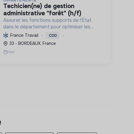
DEPARTEMENTA
techicien(ne) de gestion
administrative "forêt" (h/f)
Assurer les fonctions supports de l'État
dans le département pour optimiser les
services publics, en contribuant à la
France Travail
CDD
politique forestière et à la transition
33 - BORDEAUX, France
écologique via une gestion durable.
Hier
e