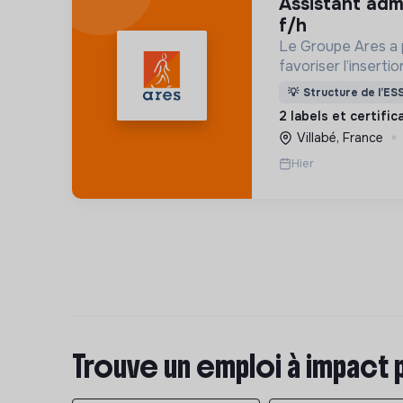
assistant administratif support -
f/h
Le Groupe Ares a 
favoriser l’insert
grande exclusion en
💡
Structure de l’ES
et un accompagnem
2 labels et certifi
Villabé, France
Hier
Trouve un emploi à impact 