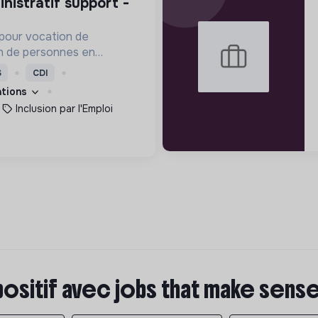
pour vocation de
ion de personnes en
 leur offrant un travail
S
CDI
ent social adaptés.
cations
Inclusion par l'Emploi
positif avec jobs that make sens