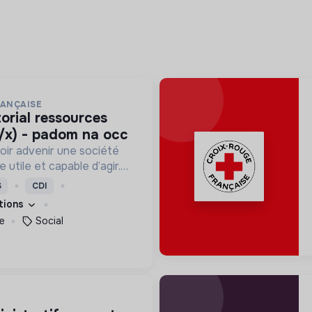
RANÇAISE
/x) - padom na occ
oir advenir une société
utile et capable d’agir.
roposons des moyens et
S
CDI
ement innovants et
ations
e
Social