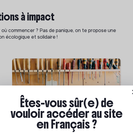
ions à impact
ar où commencer ? Pas de panique, on te propose une
n écologique et solidaire !
Êtes-vous sûr(e) de
vouloir accéder au site
Compétences & formations
en Français ?
Comment se former à la