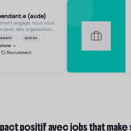
épendant.e (aude)
ement engagé, nous vous
on avec des organisations
s impacts, afin d'œuvrer
tement
Autres
utur souhaitable.
cations
Recrutement
pact positif avec jobs that make