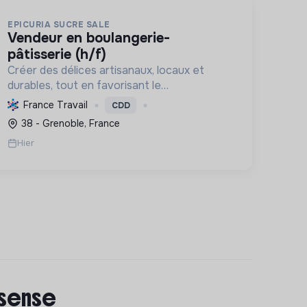
EPICURIA SUCRE SALE
vendeur en boulangerie-
pâtisserie (h/f)
Créer des délices artisanaux, locaux et
durables, tout en favorisant le
développement local et l'emploi, pour une
France Travail
CDD
expérience savoureuse et responsable.
38 - Grenoble, France
Hier
 sense