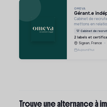
OMEVA
gérant.e ind
Cabinet de recrut
mettons en relati
soucieuses de leur
💡
Cabinet de recru
ensemble pour un f
2 labels et certifi
Sigean, France
Aujourd'hui
Trouve une alternance à im