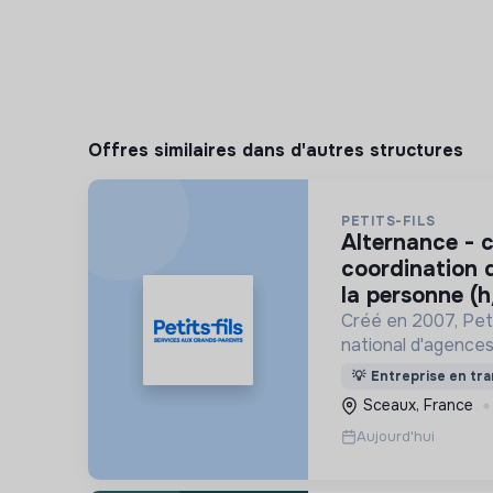
Offres similaires dans d'autres structures
PETITS-FILS
alternance - chargé de
coordination d
la personne (h
Créé en 2007, Peti
national d'agences
personne spécialis
💡
Entreprise en tra
pour les personne
Sceaux, France
Aujourd'hui