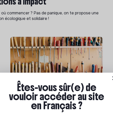
ions à impact
ar où commencer ? Pas de panique, on te propose une
n écologique et solidaire !
Êtes-vous sûr(e) de
Compétences & formations
vouloir accéder au site
Comment se former à la
en Français ?
transition écologique ?