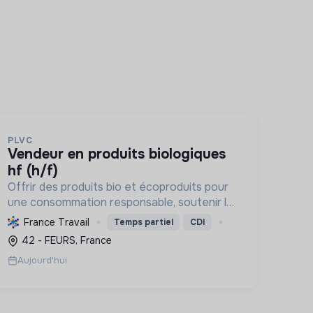
PLVC
vendeur en produits biologiques
hf (h/f)
Offrir des produits bio et écoproduits pour
une consommation responsable, soutenir la
filière bio et la solidarité, en limitant notre
France Travail
Temps partiel
CDI
impact environnemental.
42 - FEURS, France
Aujourd'hui