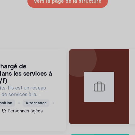
Vers la page de la structure
ans les services à
/f)
ts-fils est un réseau
 de services à la
ées dans l'aide à domicile
nsition
Alternance
s âgées.
Personnes âgées