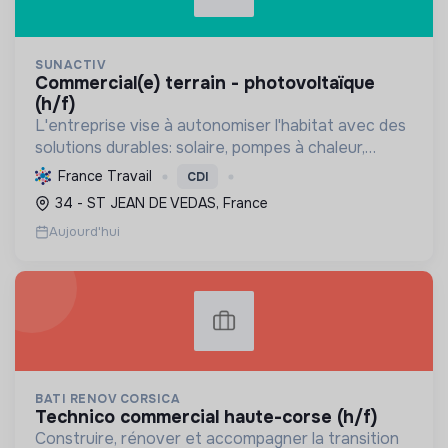
SUNACTIV
commercial(e) terrain - photovoltaïque
(h/f)
L'entreprise vise à autonomiser l'habitat avec des
solutions durables: solaire, pompes à chaleur,
isolation, etc. Elle aide à réduire l'empreinte
France Travail
CDI
carbone et les factures énergétiques. Elle détient
34 - ST JEAN DE VEDAS, France
le ...
Aujourd'hui
BATI RENOV CORSICA
technico commercial haute-corse (h/f)
Construire, rénover et accompagner la transition