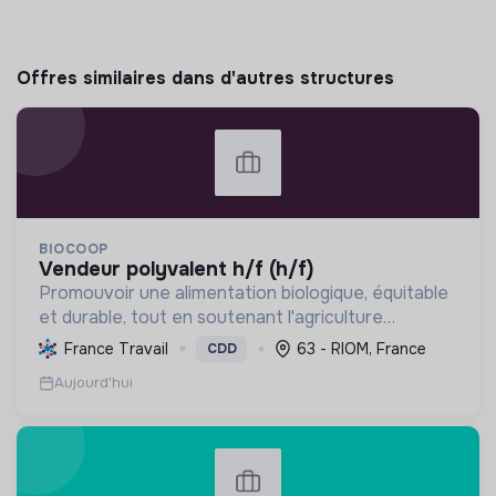
Offres similaires dans d'autres structures
BIOCOOP
vendeur polyvalent h/f (h/f)
Promouvoir une alimentation biologique, équitable
et durable, tout en soutenant l'agriculture
paysanne, en réduisant les déchets et en agissant
France Travail
63 - RIOM, France
CDD
pour une société plus juste et solidaire.
Aujourd'hui