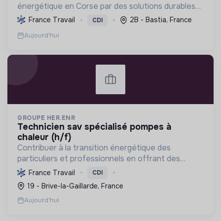
énergétique en Corse par des solutions durables
(solaire, isolation, chauffage, etc.) et la location de
France Travail
2B - Bastia, France
CDI
matériel. Labellisée RGE.
Aujourd'hui
GROUPE HER.ENR
technicien sav spécialisé pompes à
chaleur (h/f)
Contribuer à la transition énergétique des
particuliers et professionnels en offrant des
solutions complètes de rénovation (CVC, solaire,
France Travail
CDI
isolation), réduisant la consommation et favorisant
19 - Brive-la-Gaillarde, France
les énergi...
Aujourd'hui