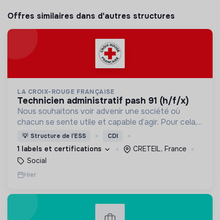
Offres similaires dans d'autres structures
LA CROIX-ROUGE FRANÇAISE
technicien administratif pash 91 (h/f/x)
Nous souhaitons voir advenir une société où
chacun se sente utile et capable d’agir. Pour cela,
nous proposons des moyens et des lieux
💡
Structure de l’ESS
CDI
d’engagement innovants et adaptés à tous.
1 labels et certifications
CRETEIL, France
Social
Hier