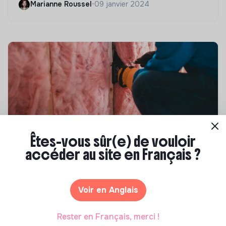
Marianne Roussel
•
09 janvier 2024
Êtes-vous sûr(e) de vouloir
Compétences & formations
accéder au site en Français ?
Top 8 des formations en rénovation
énergétique des bâtiments
Voir en Anglais
Marianne Roussel
•
21 janvier 2025
Rester en Français, merci !