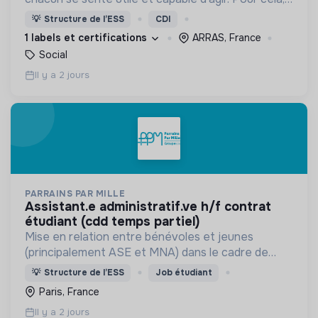
nous proposons des moyens et des lieux
💡
Structure de l’ESS
CDI
d’engagement innovants et adaptés à tous.
1 labels et certifications
ARRAS, France
Social
Il y a 2 jours
PARRAINS PAR MILLE
assistant.e administratif.ve h/f contrat
étudiant (cdd temps partiel)
Mise en relation entre bénévoles et jeunes
(principalement ASE et MNA) dans le cadre de
parrainage ou de mentorat de proximité.
💡
Structure de l’ESS
Job étudiant
Paris, France
Il y a 2 jours