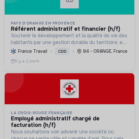
PAYS D'ORANGE EN PROVENCE
référent administratif et financier (h/f)
Soutenir le développement et la qualité de vie des
habitants par une gestion durable du territoire, en
favorisant l'économie locale, le tourisme,
France Travail
84 - ORANGE, France
CDD
l'aménagement de l'espace, la gestion des
Il y a 2 jours
ressources e...
LA CROIX-ROUGE FRANÇAISE
employé administratif chargé de
facturation (h/f)
Nous souhaitons voir advenir une société où
chacun se sente utile et capable d’agir. Pour cela,