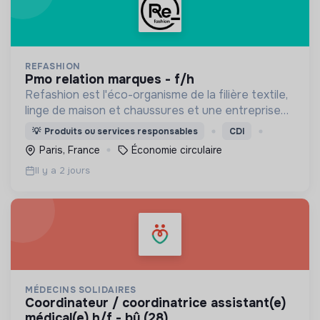
REFASHION
pmo relation marques - f/h
Refashion est l'éco-organisme de la filière textile,
linge de maison et chaussures et une entreprise
privée à but non lucratif, agréée, depuis 2009, par
💡
Produits ou services responsables
CDI
le Ministère de la Transition écologique.
Paris, France
Économie circulaire
Il y a 2 jours
MÉDECINS SOLIDAIRES
coordinateur / coordinatrice assistant(e)
médical(e) h/f - bû (28)