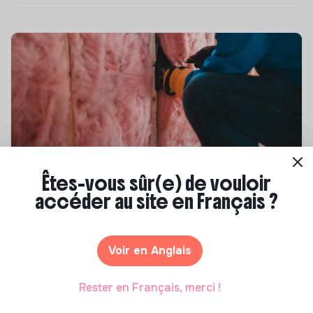
Êtes-vous sûr(e) de vouloir
Compétences & formations
accéder au site en Français ?
Top 8 des formations en rénovation
énergétique des bâtiments
Marianne Roussel
•
21 janvier 2025
Voir en Anglais
Rester en Français, merci !