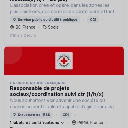
L’association crée et opère, dans les zones les
plus sinistrées, des centres de santé, permettant
aux populations de retrouver une porte à laquelle
💡
Service public ou d’utilité publique
CDI
frapper lorsque le besoin médical survient.
Bû, France
Social
Il y a 2 jours
LA CROIX-ROUGE FRANÇAISE
responsable de projets
sociaux/coordination suivi ctr (f/h/x)
Nous souhaitons voir advenir une société où
chacun se sente utile et capable d’agir. Pour cela,
nous proposons des moyens et des lieux
💡
Structure de l’ESS
CDI
d’engagement innovants et adaptés à tous.
1 labels et certifications
PARIS, France