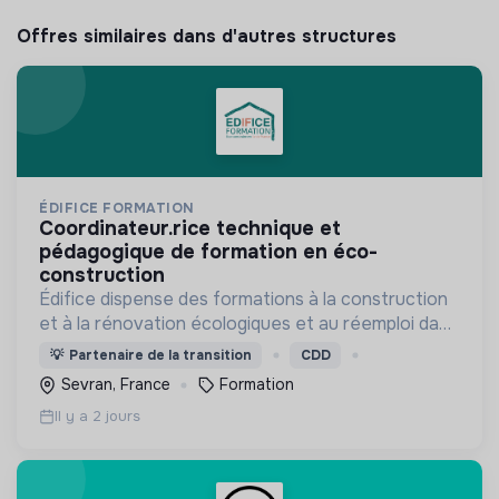
Offres similaires dans d'autres structures
ÉDIFICE FORMATION
coordinateur.rice technique et
pédagogique de formation en éco-
construction
Édifice dispense des formations à la construction
et à la rénovation écologiques et au réemploi dans
le bâtiment. Nos formations s'adressent à des
💡
Partenaire de la transition
CDD
personnes en activité et des demandeurs
Sevran, France
Formation
d'emploi.
Il y a 2 jours