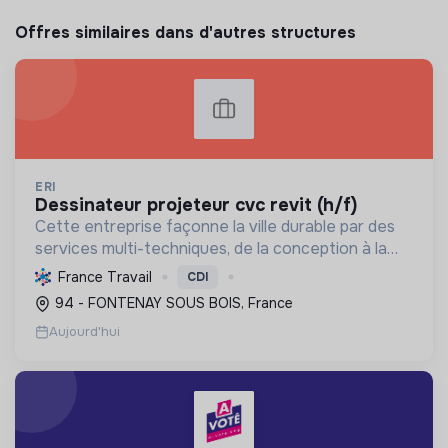
Offres similaires dans d'autres structures
ERI
dessinateur projeteur cvc revit (h/f)
Cette entreprise façonne la ville durable par des
services multi-techniques, de la conception à la
maintenance, pour bâtiments et infrastructures,
France Travail
CDI
en génie électrique et climatique. Elle a le Label
94 - FONTENAY SOUS BOIS, France
RG...
Aujourd'hui