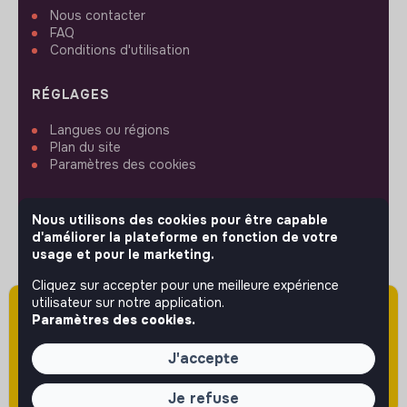
Nous contacter
FAQ
Conditions d'utilisation
RÉGLAGES
Langues ou régions
Plan du site
Paramètres des cookies
Nous utilisons des cookies pour être capable
d'améliorer la plateforme en fonction de votre
usage et pour le marketing.
SUIVEZ-NOUS
Cliquez sur accepter pour une meilleure expérience
utilisateur sur notre application.
Attention cette annonce a été publiée il y a
Paramètres des cookies.
plus de 60 jours (le 04/05/2026) et est sans
© 2026 jobs that makesense.
doute expirée ou non mise à jour.
J'accepte
Je refuse