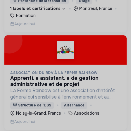
💡
Partenaire de la transition
Stage
1 labels et certifications
Montreuil, France
Formation
Aujourd'hui
ASSOCIATION DU RDV À LA FERME RAINBOW
apprenti. e assistant. e de gestion
administrative et de projet
La Ferme Rainbow est une association d'intérêt
général qui sensibilise à l'environnement et au
bien-être animal, tout en favorisant l'insertion
💡
Structure de l’ESS
Alternance
professionnelle via son Atelier et Chantier
Noisy-le-Grand, France
Associations
d'Insertion.
Aujourd'hui