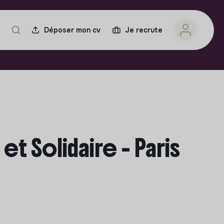
Déposer mon cv
Je recrute
t Solidaire - Paris