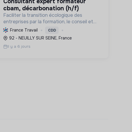
consultant expert formateur
cbam, décarbonation (h/f)
Faciliter la transition écologique des
entreprises par la formation, le conseil et
l'expertise, en décarbonant l'industrie et en
France Travail
CDD
assurant la conformité réglementaire.
92 - NEUILLY SUR SEINE, France
Il y a 6 jours