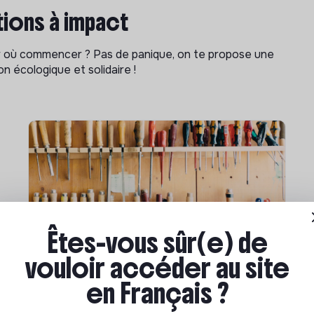
ions à impact
ar où commencer ? Pas de panique, on te propose une
n écologique et solidaire !
Êtes-vous sûr(e) de
vouloir accéder au site
Compétences & formations
en Français ?
Comment se former à la
transition écologique ?