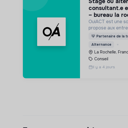
stage ou alternance –
consultant.e e
– bureau la ro
OuiACT est une soc
propose aux entre
collectivités des s
💡
Partenaire de la t
réflexion de haut 
Alternance
l’action vers un 
La Rochelle, Franc
Conseil
Il y a 4 jours