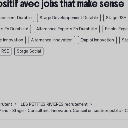
ositif avec jobs that make sense
oppement Durable
Stage Developpement Durable
Stage RSE
s En Durabilité
Alternance Experts En Durabilité
Emploi Exper
e Innovation
Alternance Innovation
Emploi Innovation
St
 RSE
Stage Social
ecrutent
>
LES PETITES RIVIÈRES recrutement
>
 Paris - Stage - Consultant, Innovation, Conseil en secteur public -