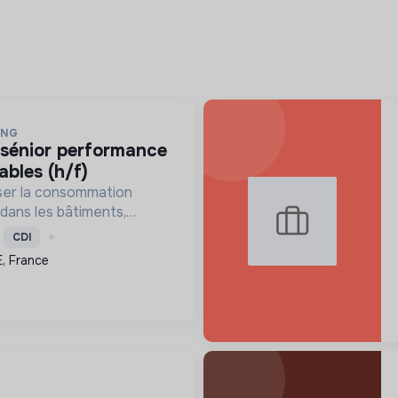
ING
ables (h/f)
ser la consommation
 dans les bâtiments,
décarbonation et la
CDI
entaire pour une
, France
ique durable.