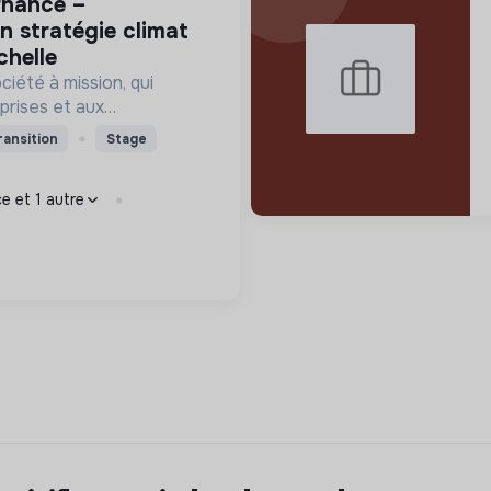
n stratégie climat
chelle
iété à mission, qui
prises et aux
ervices et des outils de
ransition
Stage
niveau pour orienter
monde bas-carbone.
e et 1 autre