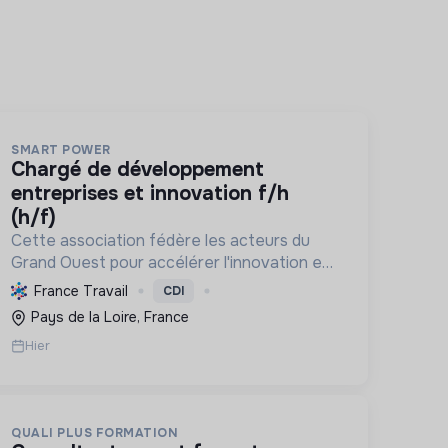
SMART POWER
chargé de développement
entreprises et innovation f/h
(h/f)
Cette association fédère les acteurs du
Grand Ouest pour accélérer l'innovation en
énergie, électronique et décarbonation,
France Travail
CDI
favorisant une transition écologique et le
Pays de la Loire, France
développement économique régional.
Hier
QUALI PLUS FORMATION