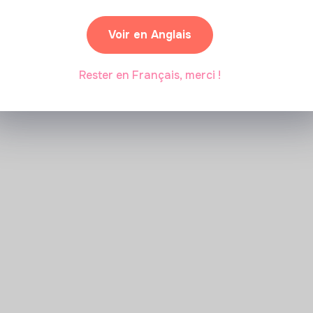
Voir en Anglais
Marianne Roussel
•
09 janvier 2024
Rester en Français, merci !