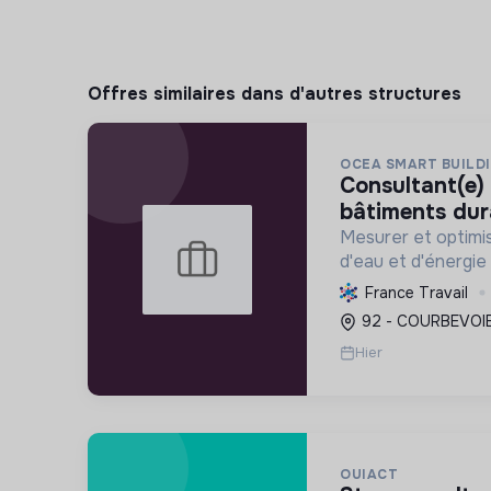
Offres similaires dans d'autres structures
OCEA SMART BUILD
consultant(e) sénior performance
bâtiments dur
Mesurer et optimi
d'eau et d'énergie
accompagner leur 
France Travail
conformité réglem
92 - COURBEVOIE
transition énergét
Hier
OUIACT