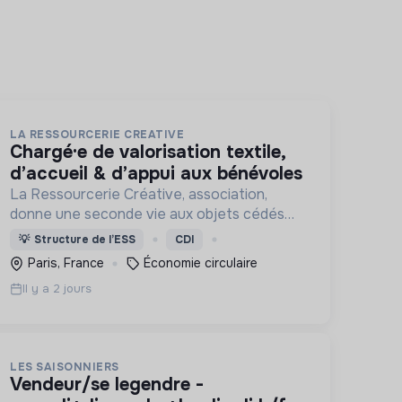
LA RESSOURCERIE CREATIVE
chargé·e de valorisation textile,
d’accueil & d’appui aux bénévoles
La Ressourcerie Créative, association,
donne une seconde vie aux objets cédés
par les particuliers et collectés en
💡
Structure de l’ESS
CDI
entreprise. Elle participe ainsi à un autre
Paris, France
Économie circulaire
mode de consommation plus respectueux.
Il y a 2 jours
LES SAISONNIERS
vendeur/se legendre -