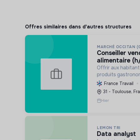
Offres similaires dans d'autres structures
MARCHÉ OCCITAN (
conseiller vendeur point de vente
alimentaire (h
Offrir aux habitan
produits gastrono
qualité, issus de c
France Travail
agriculture durabl
31 - Toulouse, Fr
producteurs régio
Hier
LEMON TRI
data analyst