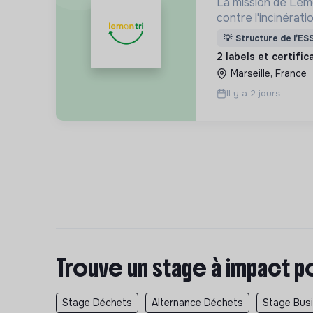
La mission de Lemo
contre l'incinérat
déchets. Adoptez 
💡
Structure de l’ES
côtés !
2 labels et certifi
Marseille, France
Il y a 2 jours
Trouve un stage à impact p
Stage Déchets
Alternance Déchets
Stage Bus