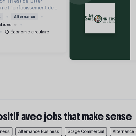
n Tri est de lutter
ion et l'enfouissement des
les bons zestes à nos
S
Alternance
cations
Économie circulaire
ositif avec jobs that make sense
iness
Alternance Business
Stage Commercial
Alternance