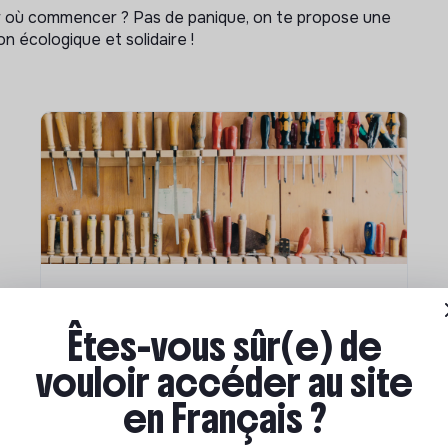
ar où commencer ? Pas de panique, on te propose une
n écologique et solidaire !
Compétences & formations
Êtes-vous sûr(e) de
Comment se former à la
vouloir accéder au site
transition écologique ?
en Français ?
Marianne Roussel
•
09 janvier 2024