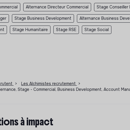
ommercial
Alternance Directeur Commercial
Stage Conseiller
ger
Stage Business Development
Alternance Business Dev
ent
Stage Humanitaire
Stage RSE
Stage Social
ecrutent
>
Les Alchimistes recrutement
>
ternance, Stage - Commercial, Business Development, Account Manag
ions à impact