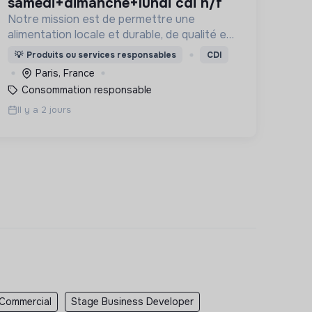
samedi+dimanche+lundi cdi h/f
Notre mission est de permettre une
alimentation locale et durable, de qualité et
financièrement abordable.
💡
Produits ou services responsables
CDI
Paris, France
Consommation responsable
Il y a 2 jours
 Commercial
Stage Business Developer